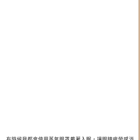
有時候我都會使用蒸氣眼罩戴著入眠，讓眼睛疲勞感消