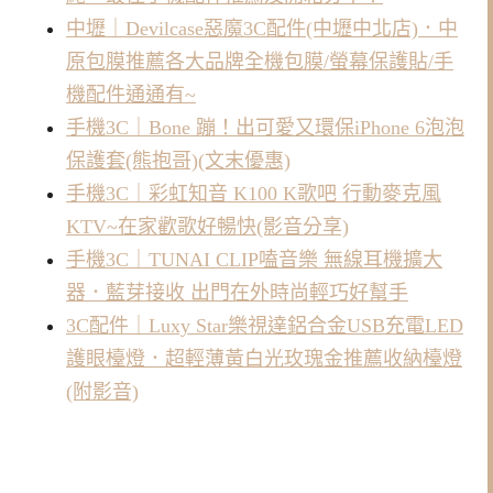
中壢｜Devilcase惡魔3C配件(中壢中北店)．中
原包膜推薦各大品牌全機包膜/螢幕保護貼/手
機配件通通有~
手機3C｜Bone 蹦！出可愛又環保iPhone 6泡泡
保護套(熊抱哥)(文末優惠)
手機3C｜彩虹知音 K100 K歌吧 行動麥克風
KTV~在家歡歌好暢快(影音分享)
手機3C｜TUNAI CLIP嗑音樂 無線耳機擴大
器．藍芽接收 出門在外時尚輕巧好幫手
3C配件｜Luxy Star樂視達鋁合金USB充電LED
護眼檯燈．超輕薄黃白光玫瑰金推薦收納檯燈
(附影音)