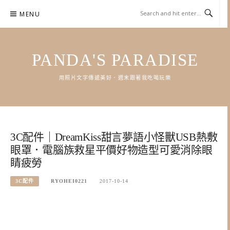
Skip
MENU
to
content
PANDA'S PARADISE
用照片文字傳遞美好．週末跟著我吃喝玩樂
3C配件｜DreamKiss甜言夢語小怪獸USB熱敷
眼罩．電腦族救星平價好物造型可愛消除眼
睛疲勞
3C配件
RYOHEI0221
2017-10-14