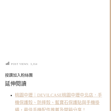
POST VIEWS:
3,354
按讚加入粉絲團
延伸閱讀
桃園中壢｜DEVILCASE桃園中壢中北店．手
機保護殼、防摔殼、藍寶石保護貼與手機掛
繩，最佳手機配件推薦及開箱分享！