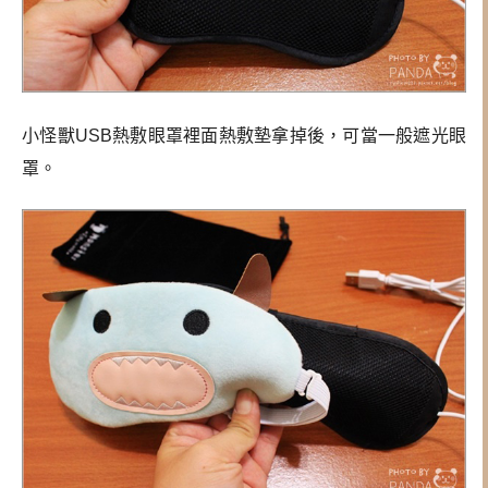
小怪獸USB熱敷眼罩
裡面熱敷墊拿掉後，可當一般遮光眼
罩。