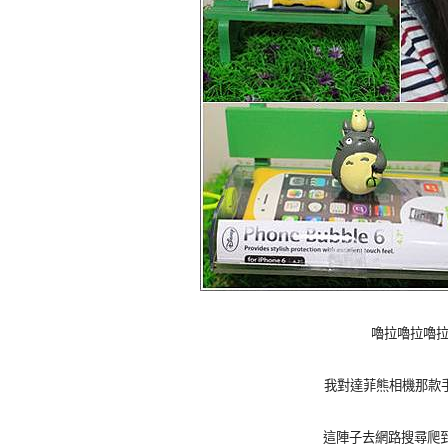
嚕拉嚕拉嚕拉~
我對達菲熊相機那款
這陣子去網路搜尋爬到