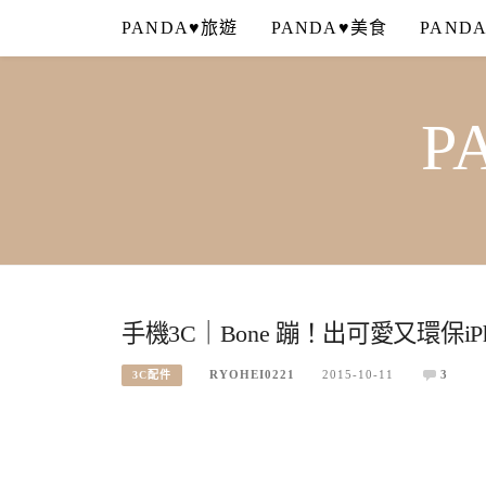
Skip
PANDA♥旅遊
PANDA♥美食
PAND
to
content
P
手機3C｜Bone 蹦！出可愛又環保iP
RYOHEI0221
2015-10-11
3
3C配件