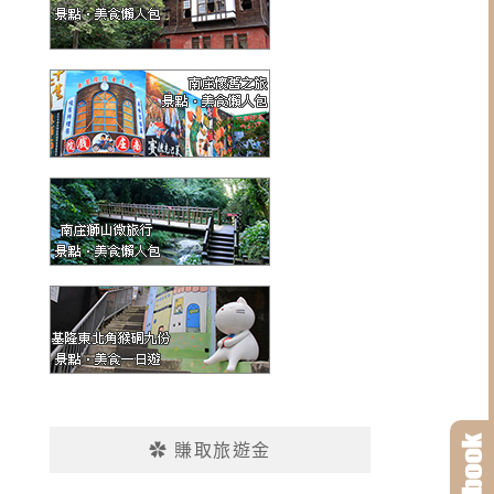
✿ 賺取旅遊金