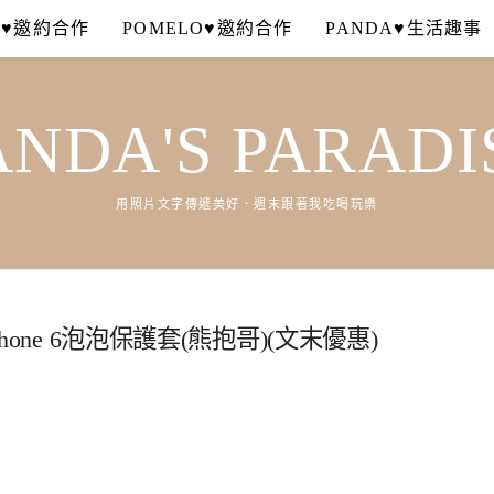
A♥邀約合作
POMELO♥邀約合作
PANDA♥生活趣事
ANDA'S PARADI
用照片文字傳遞美好．週末跟著我吃喝玩樂
hone 6泡泡保護套(熊抱哥)(文末優惠)