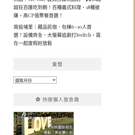
超狂百匯吃到飽！百種義式料理、18種披
薩，高CP值聚餐首選！
南投埔里｜藏品民宿．包棟6~10人首
選！設備齊全、大螢幕追劇打Switch，窩
在一起度假好放鬆
彙整
彙
整
✿ 快速懶人旅食趣