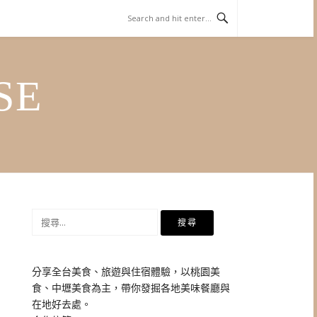
SE
搜
尋
關
鍵
分享全台美食、旅遊與住宿體驗，以桃園美
字:
食、中壢美食為主，帶你發掘各地美味餐廳與
在地好去處。