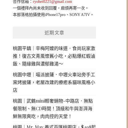
合作信箱：
ryohei0221@gmail.com
一個禮拜內尚未收到回覆，麻煩再寄一次。
本部落格拍攝使用iPhone17pro、SONY A7IV。
近期文章
桃園平鎮｜辛梅阿嬤的味道．食尚玩家激
推！復古文青風懷舊小吃，必點爆紅蝦滷
飯、隨緣雞與濃郁雞湯～
桃園中壢｜喵派披薩．中壢火車站旁手工
窯烤披薩，老屋改建的療癒系貓咪風格小
店
桃園｜武鶴mini輕奢鍋物-中路店．無點
餐限制、無CD時間！頂級和牛與澎湃海
鮮無限爽吃，肉肉控的天堂！
桃園｜Mr. May 義式百匯桃園店．$498起