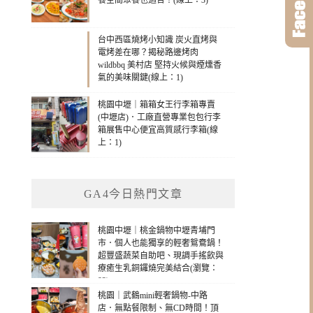
餐空間聚餐也適合！(線上：3)
台中西區燒烤小知識 炭火直烤與
電烤差在哪？揭秘路邊烤肉
wildbbq 美村店 堅持火候與煙燻香
氣的美味關鍵(線上：1)
桃園中壢｜箱箱女王行李箱專賣
(中壢店)．工廠直營專業包包行李
箱展售中心便宜高質感行李箱(線
上：1)
GA4今日熱門文章
桃園中壢｜桃金鍋物中壢青埔門
市．個人也能獨享的輕奢鴛鴦鍋！
超豐盛蔬菜自助吧、現調手搖飲與
療癒生乳銅鑼燒完美結合(瀏覽：
93)
桃園｜武鶴mini輕奢鍋物-中路
店．無點餐限制、無CD時間！頂