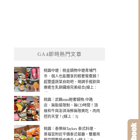
GA4即時熱門文章
桃園中壢｜桃金鍋物中壢青埔門
市．個人也能獨享的輕奢鴛鴦鍋！
超豐盛蔬菜自助吧、現調手搖飲與
療癒生乳銅鑼燒完美結合(線上：
12)
桃園｜武鶴mini輕奢鍋物-中路
店．無點餐限制、無CD時間！頂
級和牛與澎湃海鮮無限爽吃，肉肉
控的天堂！(線上：3)
桃園｜泰樂絲Taylors 泰式料理．
景福宮附近平價泰式餐廳，雙層用