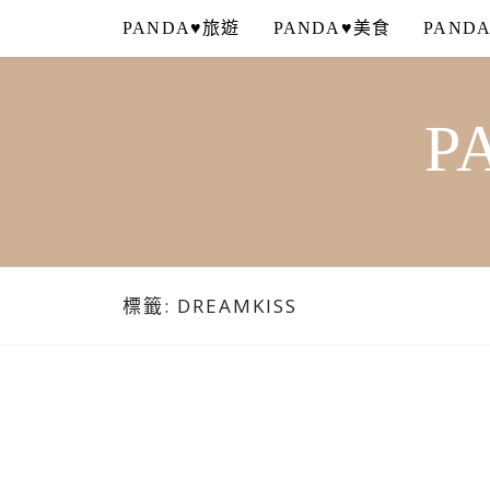
Skip
PANDA♥旅遊
PANDA♥美食
PAND
to
content
P
標籤:
DREAMKISS