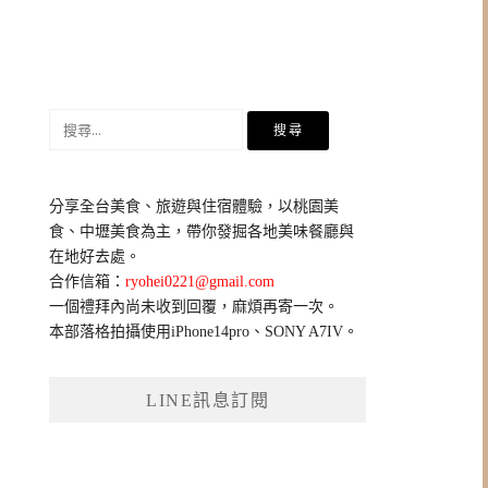
搜
尋
關
鍵
分享全台美食、旅遊與住宿體驗，以桃園美
字:
食、中壢美食為主，帶你發掘各地美味餐廳與
在地好去處。
合作信箱：
ryohei0221@gmail.com
一個禮拜內尚未收到回覆，麻煩再寄一次。
本部落格拍攝使用iPhone14pro、SONY A7IV。
LINE訊息訂閱