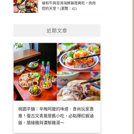
級和牛與澎湃海鮮無限爽吃，肉肉
控的天堂！(瀏覽：42)
近期文章
桃園平鎮｜辛梅阿嬤的味道．食尚玩家激
推！復古文青風懷舊小吃，必點爆紅蝦滷
飯、隨緣雞與濃郁雞湯～