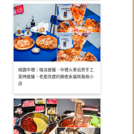
桃園中壢｜喵派披薩．中壢火車站旁手工
窯烤披薩，老屋改建的療癒系貓咪風格小
店