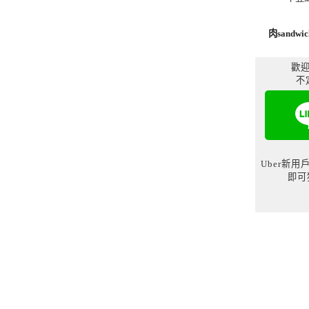
肉sandwic
歡迎
不
Uber新
即可