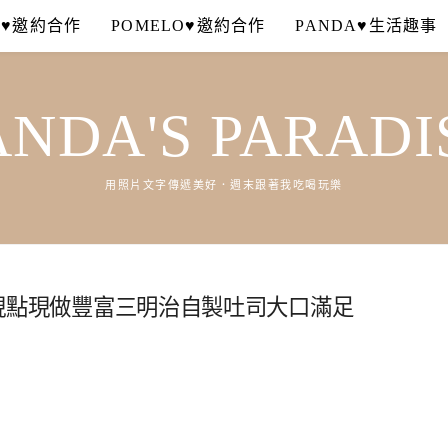
A♥邀約合作
POMELO♥邀約合作
PANDA♥生活趣事
ANDA'S PARADI
用照片文字傳遞美好．週末跟著我吃喝玩樂
店．現點現做豐富三明治自製吐司大口滿足