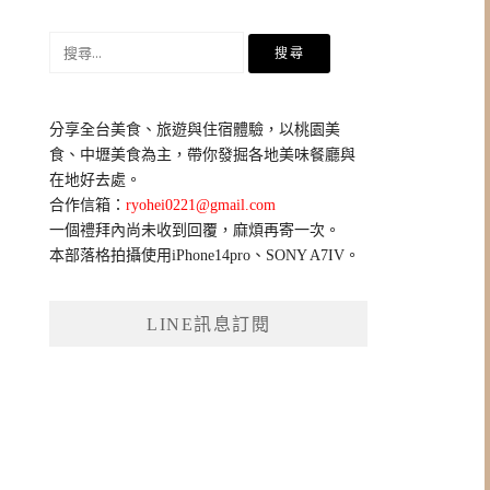
搜
尋
關
鍵
分享全台美食、旅遊與住宿體驗，以桃園美
字:
食、中壢美食為主，帶你發掘各地美味餐廳與
在地好去處。
合作信箱：
ryohei0221@gmail.com
一個禮拜內尚未收到回覆，麻煩再寄一次。
本部落格拍攝使用iPhone14pro、SONY A7IV。
LINE訊息訂閱