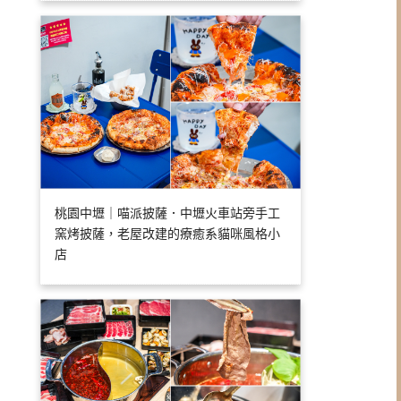
桃園中壢｜喵派披薩．中壢火車站旁手工
窯烤披薩，老屋改建的療癒系貓咪風格小
店