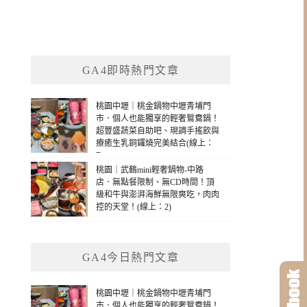
GA4即時熱門文章
桃園中壢｜桃金鍋物中壢青埔門
市．個人也能獨享的輕奢鴛鴦鍋！
超豐盛蔬菜自助吧、現調手搖飲與
療癒生乳銅鑼燒完美結合(線上：
7)
桃園｜武鶴mini輕奢鍋物-中路
店．無點餐限制、無CD時間！頂
級和牛與澎湃海鮮無限爽吃，肉肉
控的天堂！(線上：2)
GA4今日熱門文章
桃園中壢｜桃金鍋物中壢青埔門
市．個人也能獨享的輕奢鴛鴦鍋！