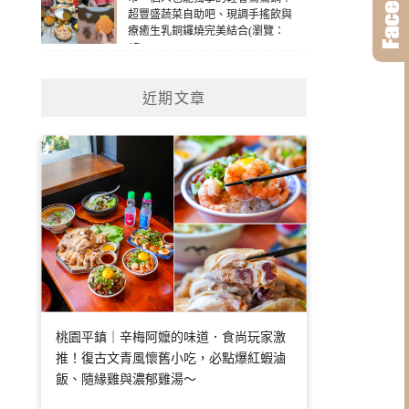
超豐盛蔬菜自助吧、現調手搖飲與
療癒生乳銅鑼燒完美結合(瀏覽：
17)
近期文章
桃園平鎮｜辛梅阿嬤的味道．食尚玩家激
推！復古文青風懷舊小吃，必點爆紅蝦滷
飯、隨緣雞與濃郁雞湯～