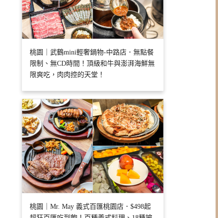
桃園｜武鶴mini輕奢鍋物-中路店．無點餐
限制、無CD時間！頂級和牛與澎湃海鮮無
限爽吃，肉肉控的天堂！
桃園｜Mr. May 義式百匯桃園店．$498起
超狂百匯吃到飽！百種義式料理、18種披