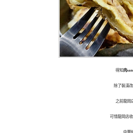
得知
肉san
除了裝潢改
之前龍岡
可惜龍岡店收
中豐