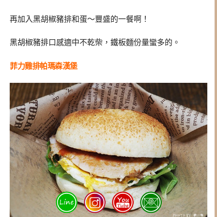
再加入黑胡椒豬排和蛋～豐盛的一餐啊！
黑胡椒豬排口感適中不乾柴，鐵板麵份量蠻多的。
菲力雞排帕瑪森漢堡