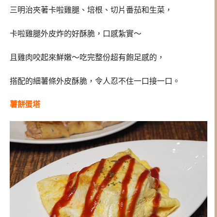
三明治夾著卡啦雞腿、培根、切片番茄和生菜，
卡啦雞腿外皮炸的好酥脆，口感紮實～
且雞肉咬起來鮮嫩～吃完整份超有飽足感的，
搭配的細薯條外皮酥脆，令人忍不住一口接一口。
薯餅蛋塔