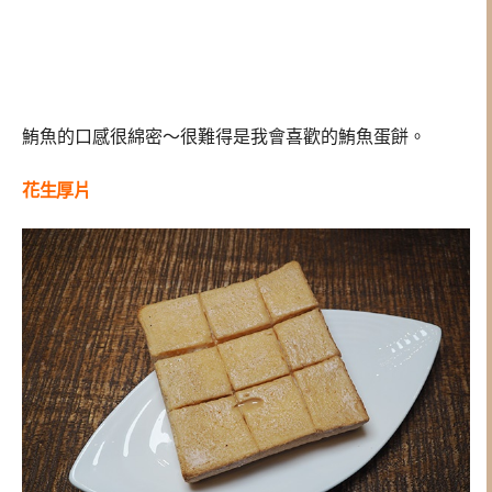
鮪魚的口感很綿密～很難得是我會喜歡的鮪魚蛋餅。
花生厚片