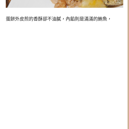
蛋餅外皮煎的香酥卻不油膩，內餡則是滿滿的鮪魚，