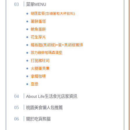
菜單MENU
總匯套餐(
含細薯和大杯飲料)
薯餅蛋塔
鮪魚蛋餅
花生厚片
鐵板麵(黑胡椒)+蛋+黑胡椒豬排
菲力雞排帕瑪森漢堡
打拋豬吐司
火腿蛋貝果
拿鐵咖啡
豆漿
About Life生活食光店家資訊
桃園美食懶人包推薦
關於吃貨熊貓