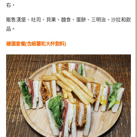
右，
販售漢堡、吐司、貝果、麵食、蛋餅、三明治、沙拉和飲
品。
總匯套餐(
含細薯和大杯飲料)