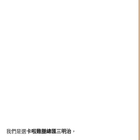
我們是選
卡啦雞腿總匯三明治
，