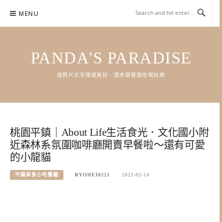
Skip
MENU
to
content
PANDA'S PARADISE
用照片文字傳遞美好．週末跟著我吃喝玩樂
桃園平鎮｜About Life生活食光．文化國小附
近森林系氛圍咖啡廳開賣早餐啦～還有可愛
的小龍貓
平鎮美食小吃餐廳
RYOHEI0221
2022-02-14