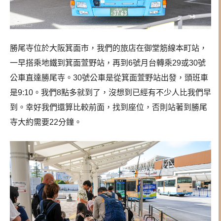
勝尾寺位於大阪箕面市，我們的旅店在御堂筋線本町站，
一早搭乘地鐵到箕面萱野站，再到6號月台轉乘29或30號
公車直達勝尾寺。30號公車是從箕面萱野站出發，頭班車
是9:10。我們8點多就到了，沒想到已經有不少人比我們早
到。幸好我們還算比較前面，找到座位，否則站著到勝尾
寺大約需要22分鐘。