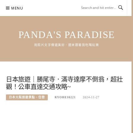
Skip
MENU
to
content
PANDA'S PARADISE
用照片文字傳遞美好．週末跟著我吃喝玩樂
日本旅遊｜勝尾寺．滿寺達摩不倒翁，超壯
觀！公車直達交通攻略~
日本大阪旅遊景點、住宿
RYOHEI0221
2024-11-27