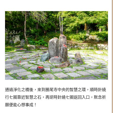
通過淨化之橋後，來到勝尾寺中央的智慧之環，順時針繞
行七圈靠近智慧之石，再逆時針繞七圈返回入口，默念祈
願便能心想事成！