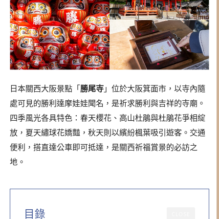
日本關西大阪景點「
勝尾寺
」位於大阪箕面市，以寺內隨
處可見的勝利達摩娃娃聞名，是祈求勝利與吉祥的寺廟。
四季風光各具特色：春天櫻花、高山杜鵑與杜鵑花爭相綻
放，夏天繡球花嬌豔，秋天則以繽紛楓葉吸引遊客。交通
便利，搭直達公車即可抵達，是關西祈福賞景的必訪之
地。
目錄
CLOSE