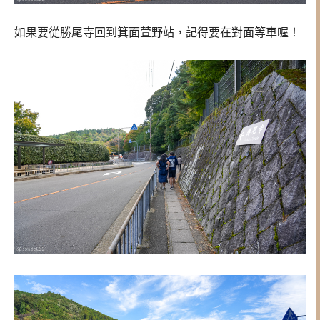
如果要從勝尾寺回到箕面萱野站，記得要在對面等車喔！