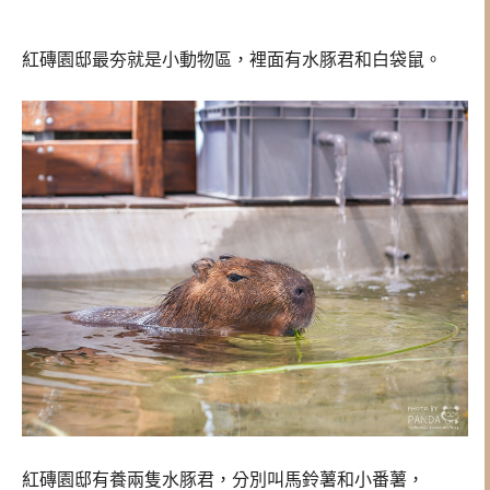
紅磚園邸最夯就是小動物區，裡面有水豚君和白袋鼠。
紅磚園邸有養兩隻水豚君，分別叫馬鈴薯和小番薯，