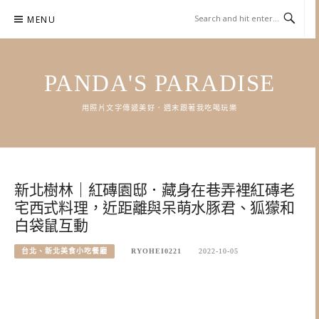
Skip
MENU
to
content
PANDA'S PARADISE
用照片文字傳遞美好．週末跟著我吃喝玩樂
新北樹林｜紅磚園邸．藏身在巷弄裡紅磚老
宅西式料理，近距離與呆萌水豚君、狐獴和
白袋鼠互動
台北、新北美食小吃餐廳
RYOHEI0221
2022-10-05