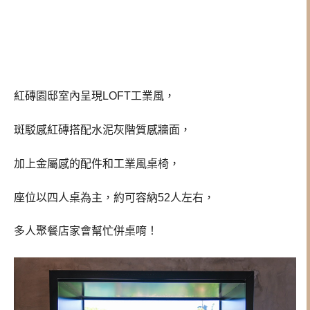
紅磚園邸室內呈現LOFT工業風，
斑駁感紅磚搭配水泥灰階質感牆面，
加上金屬感的配件和工業風桌椅，
座位以四人桌為主，約可容納52人左右，
多人聚餐店家會幫忙併桌唷！