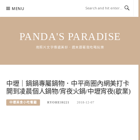
Skip
MENU
to
content
PANDA'S PARADISE
用照片文字傳遞美好．週末跟著我吃喝玩樂
中壢｜鍋鍋專屬鍋物．中平商圈內網美打卡
開到凌晨個人鍋物/宵夜火鍋/中壢宵夜(歇業)
中壢美食小吃餐廳
RYOHEI0221
2018-12-07