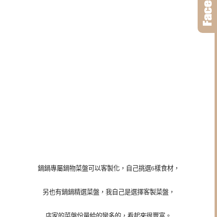
鍋鍋專屬鍋物菜盤可以客製化，自己挑選6樣食材，
另也有鍋鍋精選菜盤，我自己是選擇客製菜盤，
店家的菜盤份量給的蠻多的，看起來很豐富。