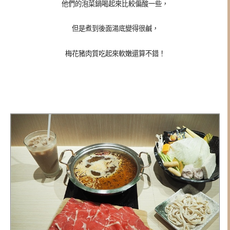
他們的泡菜鍋喝起來比較偏酸一些，
但是煮到後面湯底變得很鹹，
梅花豬肉質吃起來軟嫩還算不錯！