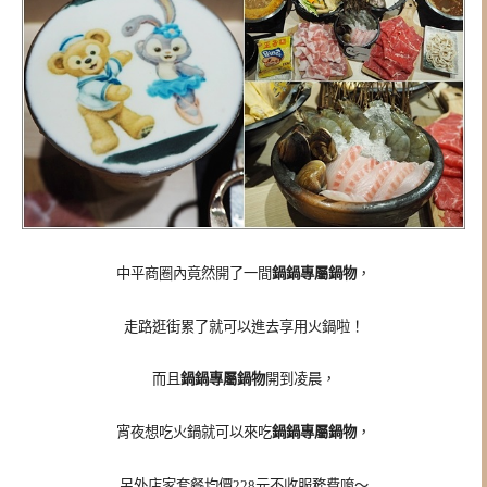
中平商圈內竟然開了一間
鍋鍋專屬鍋物
，
走路逛街累了就可以進去享用火鍋啦！
而且
鍋鍋專屬鍋物
開到凌晨，
宵夜想吃火鍋就可以來吃
鍋鍋專屬鍋物
，
另外店家套餐均價228元不收服務費唷～