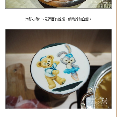
海鮮拼盤169元裡面有蛤蠣、鯛魚片和白蝦
。