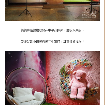
鍋鍋專屬鍋物就開在中平商圈內，靠近
水果街
，
旁邊就是中壢老店
老三牛家莊
，其實很好找啦！