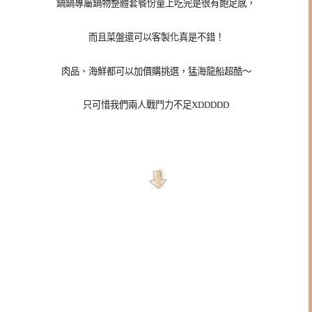
鍋鍋專屬鍋物整體套餐份量上吃完是很有飽足感，
而且菜盤還可以客製化真是不錯！
肉品、海鮮都可以加價購挑選，猛海龍船超酷～
只可惜我們兩人戰鬥力不足XDDDDD