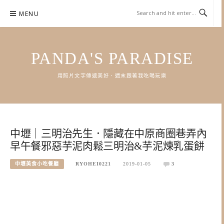
Skip
MENU
to
content
PANDA'S PARADISE
用照片文字傳遞美好．週末跟著我吃喝玩樂
中壢｜三明治先生．隱藏在中原商圈巷弄內
早午餐邪惡芋泥肉鬆三明治&芋泥煉乳蛋餅
中壢美食小吃餐廳
RYOHEI0221
2019-01-05
3