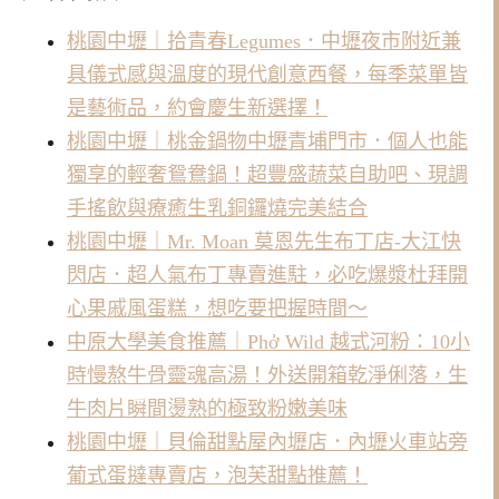
桃園中壢｜拾青春Legumes．中壢夜市附近兼
具儀式感與溫度的現代創意西餐，每季菜單皆
是藝術品，約會慶生新選擇！
桃園中壢｜桃金鍋物中壢青埔門市．個人也能
獨享的輕奢鴛鴦鍋！超豐盛蔬菜自助吧、現調
手搖飲與療癒生乳銅鑼燒完美結合
桃園中壢｜Mr. Moan 莫恩先生布丁店-大江快
閃店．超人氣布丁專賣進駐，必吃爆漿杜拜開
心果戚風蛋糕，想吃要把握時間～
中原大學美食推薦｜Phở Wild 越式河粉：10小
時慢熬牛骨靈魂高湯！外送開箱乾淨俐落，生
牛肉片瞬間燙熟的極致粉嫩美味
桃園中壢｜貝倫甜點屋內壢店．內壢火車站旁
葡式蛋撻專賣店，泡芙甜點推薦！