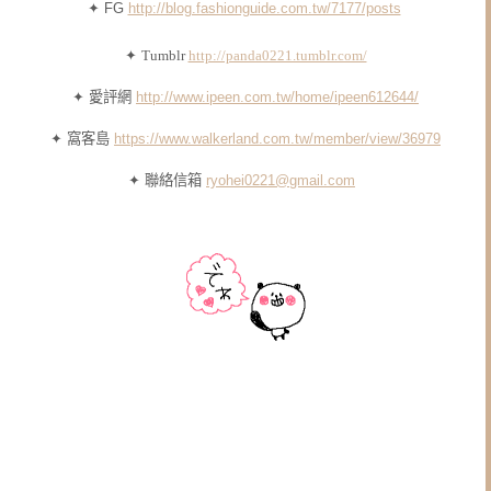
✦ FG
http://blog.fashionguide.com.tw/7177/posts
✦
Tumblr
http://panda0221.tumblr.com/
✦ 愛評網
http://www.ipeen.com.tw/home/ipeen612644/
✦ 窩客島
https://www.walkerland.com.tw/member/view/36979
✦ 聯絡信箱
ryohei0221@gmail.com