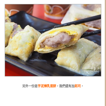
另外一份是
芋泥煉乳蛋餅
，我們還有加
起司
，