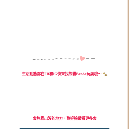
生活動態都在FB和IG快來找熊貓Panda玩耍哦～
✿
熊貓出沒的地方，歡迎追蹤看更多✿