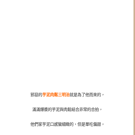
邪惡的
芋泥肉鬆三明治
就是為了他而來的，
滿滿爆漿的芋泥與肉鬆結合非常的合拍，
他們家芋泥口感蠻細緻的，但是單吃偏甜，