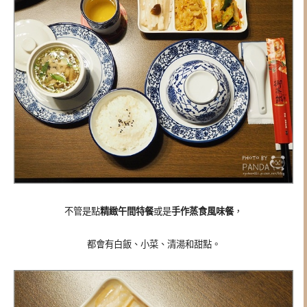
不管是點
精緻午間特餐
或是
手作蒸食風味餐
，
都會有白飯、小菜、清湯和甜點。