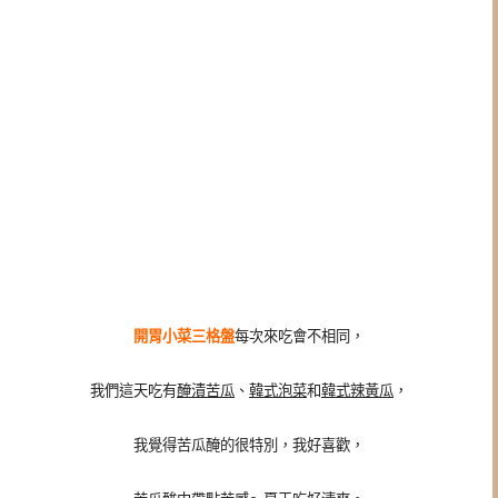
開胃小菜三格盤
每次來吃會不相同，
我們這天吃有
醃漬苦瓜
、
韓式泡菜
和
韓式辣黃瓜
，
我覺得苦瓜醃的很特別，我好喜歡，