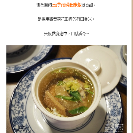
御蒸饌的
玉(芋)香荷田米飯
很香甜，
是採用觀音荷花田裡的荷田香米，
米飯黏度適中，口感香Q～