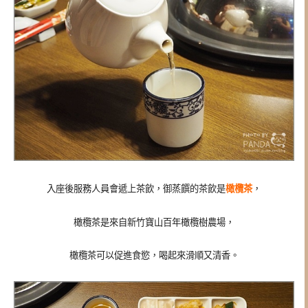
入座後服務人員會遞上茶飲，
御蒸饌的茶飲是
橄欖茶
，
橄欖茶是來自
新竹寶山百年橄欖樹農場，
橄欖茶可以促進食慾，喝起來滑順又清香。