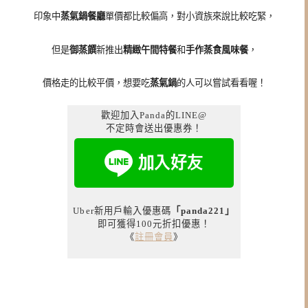
印象中
蒸氣鍋餐廳
單價都比較偏高，對小資族來說比較吃緊，
但是
御蒸饌
新推出
精緻午間特餐
和
手作蒸食風味餐
，
價格走的比較平價，想要吃
蒸氣鍋
的人可以嘗試看看喔！
歡迎加入Panda的LINE@
不定時會送出優惠券！
Uber新用戶輸入優惠碼
「panda221」
即可獲得100元折扣優惠！
《
註冊會員
》