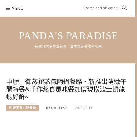
Skip
MENU
to
content
PANDA'S PARADISE
用照片文字傳遞美好．週末跟著我吃喝玩樂
中壢｜御蒸饌蒸氣陶鍋餐廳．新推出精緻午
間特餐&手作蒸食風味餐加價現撈波士頓龍
蝦好鮮~
中壢美食小吃餐廳
RYOHEI0221
2019-09-10