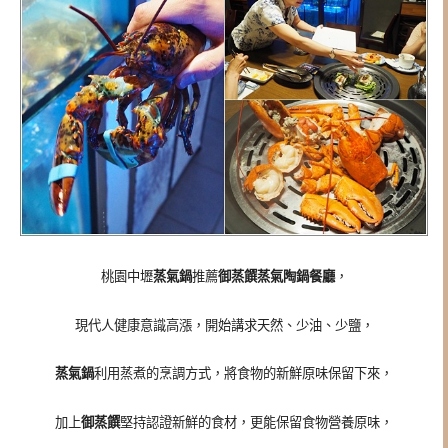
桃園中壢
蒸氣鍋
推薦
御蒸饌蒸氣陶鍋餐廳
，
現代人健康意識高漲，開始講求天然、少油、少鹽，
蒸氣鍋
利用蒸煮的烹調方式，將食物的新鮮原味保留下來，
加上
御蒸饌
堅持認證新鮮的食材，更能保留食物營養原味，