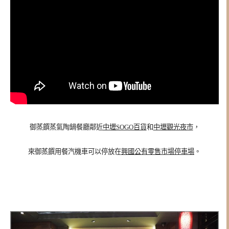
御蒸饌蒸氣陶鍋餐廳鄰近
中壢SOGO百貨
和
中壢觀光夜市
，
來御蒸饌用餐汽機車可以停放在
興國公有零售市場停車場
。