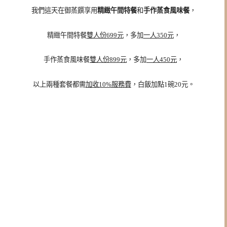
我們這天在
御蒸饌享用
精緻午間特餐
和
手作蒸食風味餐
，
精緻午間特餐
雙人份699元
，多加
一人350元
，
手作蒸食風味餐
雙人份899元
，多加
一人450元
，
以上兩種套餐都需
加收10%服務費
，白飯加點1碗20元。