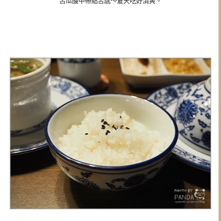
苦瓜酸中帶點苦感～夏天吃好清爽。