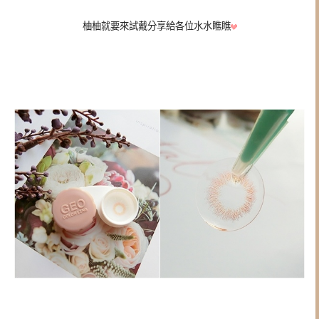
柚柚就要來試戴分享給各位水水瞧瞧