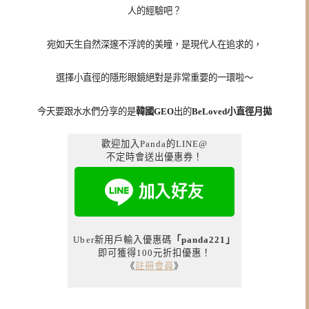
人的經驗吧？
宛如天生自然深邃不浮誇的美瞳，是現代人在追求的，
選擇小直徑的隱形眼鏡絕對是非常重要的一環啦～
今天要跟水水們分享的是
韓國GEO
出的
BeLoved小直徑月拋
歡迎加入Panda的LINE@
不定時會送出優惠券！
Uber新用戶輸入優惠碼
「panda221」
即可獲得100元折扣優惠！
《
註冊會員
》