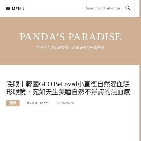
Skip
MENU
to
content
PANDA'S PARADISE
用照片文字傳遞美好．週末跟著我吃喝玩樂
隱眼｜韓國GEO BeLoved小直徑自然混血隱
形眼鏡．宛如天生美瞳自然不浮誇的混血感
隱眼
RYOHEI0221
2019-09-28