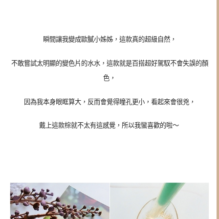
瞬間讓我變成歐膩小姊姊，這款真的超級自然，
不敢嘗試太明顯的變色片的水水，這款就是百搭超好駕馭不會失誤的顏
色，
因為我本身眼眶算大，反而會覺得瞳孔更小，看起來會很兇，
戴上這款棕就不太有這感覺，所以我蠻喜歡的啦～