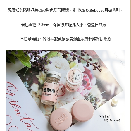
韓國知名隱眼品牌GEO彩色隱形眼鏡，推出
GEO BeLoved月拋
系列，
著色直徑12.3mm，保留原始瞳孔大小、營造自然感，
不管是素顏、輕薄裸妝或是歐美混血妝感都能輕易駕馭