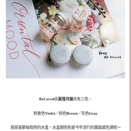
BeLoved小直徑月拋
共有三色，
粉紫色
Violet
／棕色
Brown
／灰色
Gray
我很喜歡每款附的水盒，水盒顏色則是今年流行的霧面感色調呢～