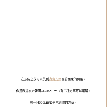
在預約之前可以先到
資費方案
查看國家的費用，
像是我這次去韓國
GLOBAL WiFi
有三種方案可以選購，
有一日500MB或是吃到飽的方案，