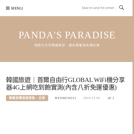
Skip
MENU
to
content
PANDA'S PARADISE
用照片文字傳遞美好．週末跟著我吃喝玩樂
韓國旅遊｜首爾自由行GLOBAL WiFi機分享
器4G上網吃到飽實測(內含八折免運優惠)
韓國首爾旅遊景點、住宿
RYOHEI0221
2019-11-02
2