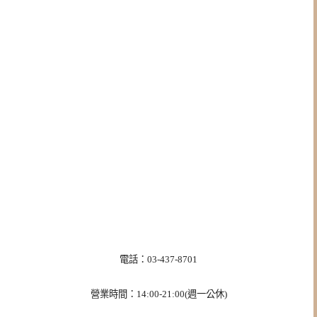
電話：03-437-8701
營業時間：14:00-21:00(週一公休)