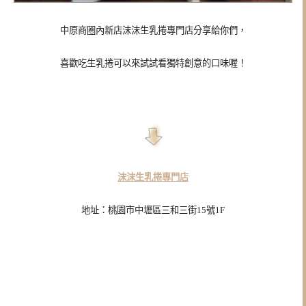
中原商圈內新店沫沫生乳捲專門店分享給你們，
喜歡吃生乳捲可以來試試看獨特創意的口味喔！
沫沫生乳捲專門店
地址：桃園市中壢區三和三街15號1F