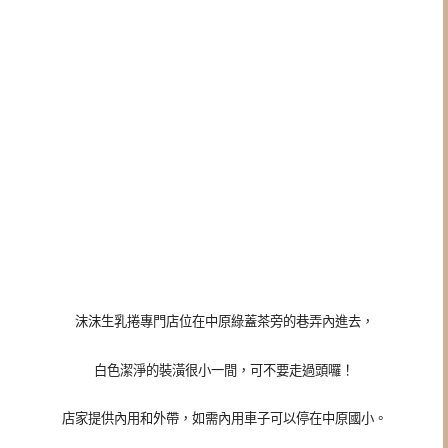
沫沫生乳捲專門店位在中原綠蓋茶旁的巷弄內進去，
白色潔淨的裝潢很小一間，可不要走過頭囉！
店家提供內用和外帶，如需內用車子可以停在中原國小。