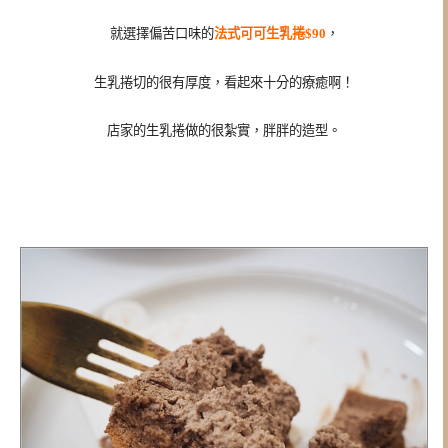
就選擇偏苦口味的
法式可可生乳捲$90
，
生乳捲切的很有厚度，看起來十分的療癒啊！
店家的生乳捲做的很紮實，胖胖的造型。