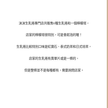
沫沫生乳捲專門店共販售6種生乳捲和一個檸檬塔，
店家的檸檬塔很特別，可是會起泡的喔！
生乳捲比較特別口味是紅寶石、泰式奶茶和日式培茶，
店家的生乳捲有賣單片或是一條的，
但是整條並不是每種都有，需要詢問店家。