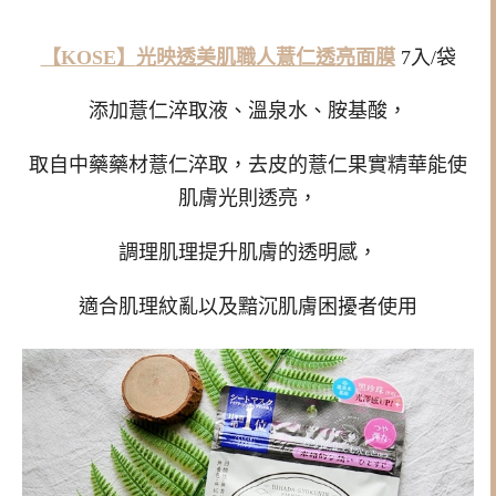
【KOSE】
光映透美肌職人薏仁透亮面膜
7入/袋
添加薏仁淬取液、溫泉水、胺基酸，
取自中藥藥材薏仁淬取，去皮的薏仁果實精華能使
肌膚光則透亮，
調理肌理提升肌膚的透明感，
適合肌理紋亂以及黯沉肌膚困擾者使用