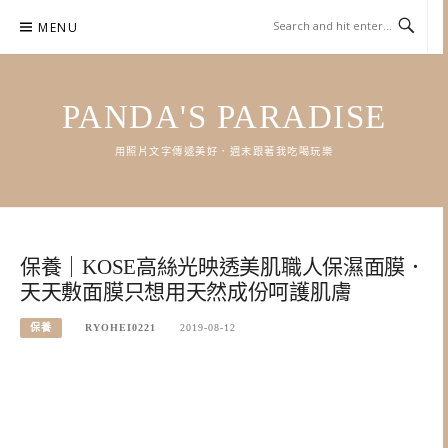
Skip
MENU
to
content
PANDA'S PARADISE
用照片文字傳遞美好．週末跟著我吃喝玩樂
保養｜KOSE高絲光映透美肌職人保濕面膜．
天天敷面膜只想用天然成份呵護肌膚
保養
RYOHEI0221
2019-08-12