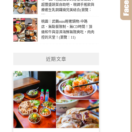
超豐盛蔬菜自助吧、現調手搖飲與
療癒生乳銅鑼燒完美結合(瀏覽：
32)
桃園｜武鶴mini輕奢鍋物-中路
店．無點餐限制、無CD時間！頂
級和牛與澎湃海鮮無限爽吃，肉肉
控的天堂！(瀏覽：11)
近期文章