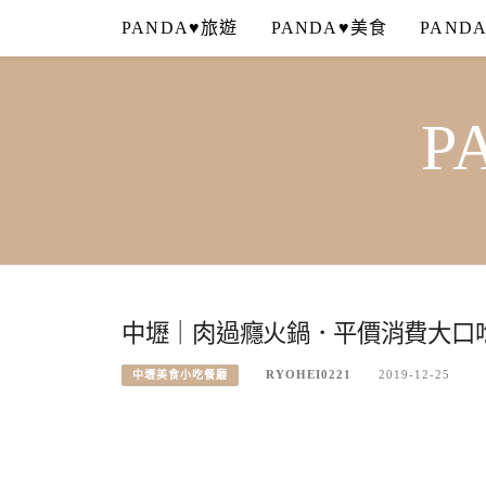
Skip
PANDA♥旅遊
PANDA♥美食
PAND
to
content
P
中壢｜肉過癮火鍋．平價消費大口
RYOHEI0221
2019-12-25
中壢美食小吃餐廳