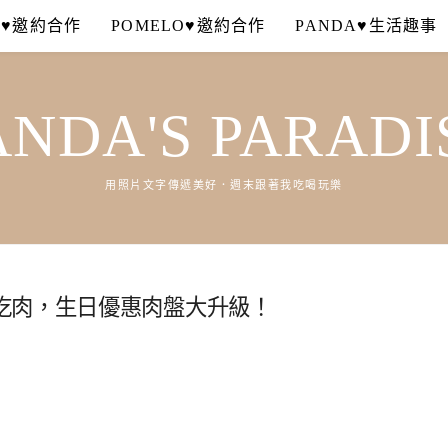
A♥邀約合作
POMELO♥邀約合作
PANDA♥生活趣事
ANDA'S PARADI
用照片文字傳遞美好．週末跟著我吃喝玩樂
吃肉，生日優惠肉盤大升級！