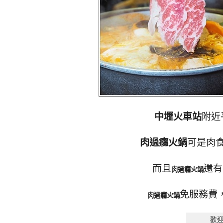
中壢火車站
附近
肉過癮火鍋
可是肉
而且
還有
肉過癮火鍋
免服務費
肉過癮火鍋
歡迎