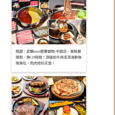
桃園｜武鶴mini輕奢鍋物-中路店．無點餐
限制、無CD時間！頂級和牛與澎湃海鮮無
限爽吃，肉肉控的天堂！