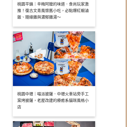
桃園平鎮｜辛梅阿嬤的味道．食尚玩家激
推！復古文青風懷舊小吃，必點爆紅蝦滷
飯、隨緣雞與濃郁雞湯～
桃園中壢｜喵派披薩．中壢火車站旁手工
窯烤披薩，老屋改建的療癒系貓咪風格小
店