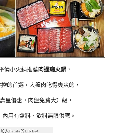
平價小火鍋推薦
肉過癮火鍋
，
食控的首選，大盤肉吃得爽爽的，
壽星優惠，肉盤免費大升級，
，內用有醬料、飲料無限供應。
加入Panda的LINE@