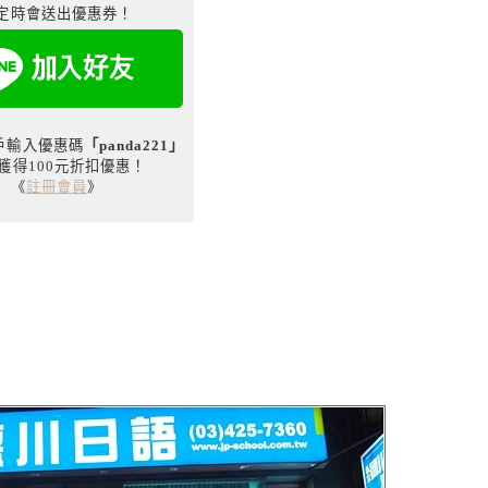
定時會送出優惠券！
用戶輸入優惠碼
「panda221」
獲得100元折扣優惠！
《
註冊會員
》