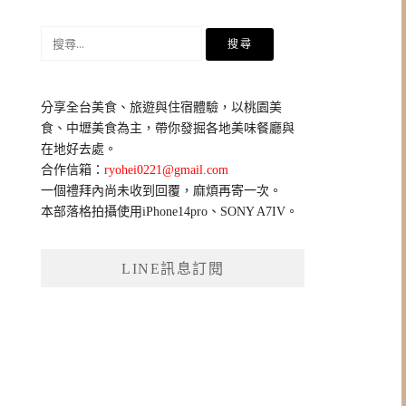
搜
尋
關
鍵
分享全台美食、旅遊與住宿體驗，以桃園美
字:
食、中壢美食為主，帶你發掘各地美味餐廳與
在地好去處。
合作信箱：
ryohei0221@gmail.com
一個禮拜內尚未收到回覆，麻煩再寄一次。
本部落格拍攝使用iPhone14pro、SONY A7IV。
LINE訊息訂閱