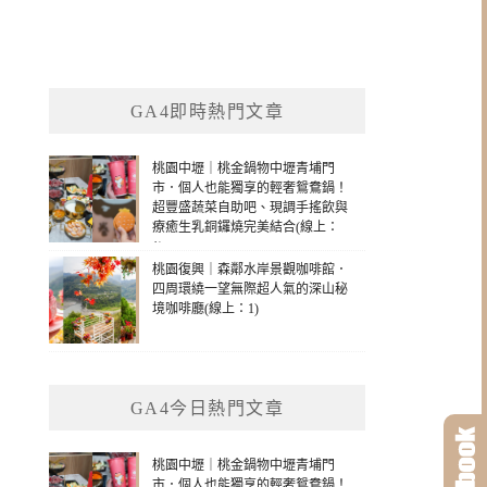
GA4即時熱門文章
桃園中壢｜桃金鍋物中壢青埔門
市．個人也能獨享的輕奢鴛鴦鍋！
超豐盛蔬菜自助吧、現調手搖飲與
療癒生乳銅鑼燒完美結合(線上：
1)
桃園復興｜森鄰水岸景觀咖啡館．
四周環繞一望無際超人氣的深山秘
境咖啡廳(線上：1)
GA4今日熱門文章
桃園中壢｜桃金鍋物中壢青埔門
市．個人也能獨享的輕奢鴛鴦鍋！