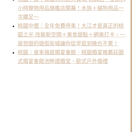
小時寵物用品旗艦店開幕！水族＋貓狗用品一
次購足～
桃園中壢｜全年免費停車！大江才是真正的桃
園之光 改裝新空間＋美食甜點＋網美打卡，一
座悠遊的遊逛街城讓你從早逛到晚也不累！
桃園｜皇家薇庭婚宴會館．桃園婚宴推薦莊園
式婚宴會館池畔證婚堂、歐式戶外婚禮