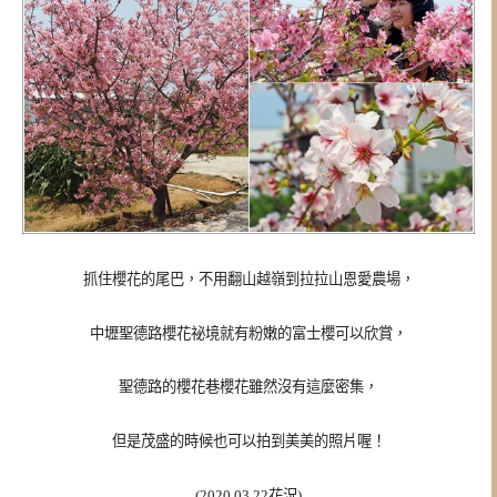
抓住櫻花的尾巴，不用翻山越嶺到拉拉山恩愛農場，
中壢聖德路櫻花祕境就有粉嫩的富士櫻可以欣賞，
聖德路的櫻花巷櫻花雖然沒有這麼密集，
但是茂盛的時候也可以拍到美美的照片喔！
(2020.03.22花況)