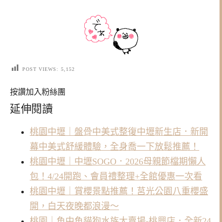
POST VIEWS:
5,152
按讚加入粉絲團
延伸閱讀
桃園中壢｜盤骨中美式整復中壢新生店．新開
幕中美式舒緩體驗，全身喬一下放鬆推薦！
桃園中壢｜中壢SOGO．2026母親節檔期懶人
包！4/24開跑、會員禮整理+全館優惠一次看
桃園中壢｜賞櫻景點推薦！莒光公園八重櫻盛
開，白天夜晚都浪漫～
桃園｜魚中魚貓狗水族大賣場-桃興店．全新24