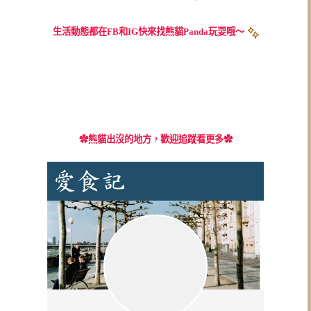
生活動態都在FB和IG快來找熊貓Panda玩耍哦～
✿
熊貓出沒的地方，歡迎追蹤看更多✿