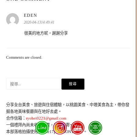
表
EDEN
示:
2020-04-1314:49:41
很美的地方呢，謝謝分享
Comments are closed.
搜
尋
關
鍵
分享全台美食、旅遊與住宿體驗，以桃園美食、中壢美食為主，帶你發
字:
掘各地美味餐廳與在地好去處。
合作信箱：
ryohei0221@gmail.com
一個禮拜內尚未收到回覆，麻煩再寄一次。
本部落格拍攝使用iPhone17pro、SONY A7IV。