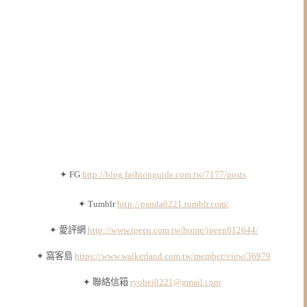
✦ FG
http://blog.fashionguide.com.tw/7177/posts
✦ Tumblr
http://panda0221.tumblr.com/
✦ 愛評網
http://www.ipeen.com.tw/home/ipeen612644/
✦ 窩客島
https://www.walkerland.com.tw/member/view/36979
✦ 聯絡信箱
ryohei0221@gmail.com