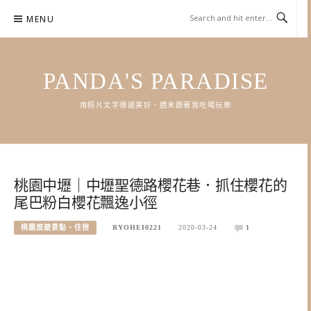
Skip
MENU
to
content
PANDA'S PARADISE
用照片文字傳遞美好．週末跟著我吃喝玩樂
桃園中壢｜中壢聖德路櫻花巷．抓住櫻花的
尾巴粉白櫻花飄逸小徑
桃園旅遊景點、住宿
RYOHEI0221
2020-03-24
1