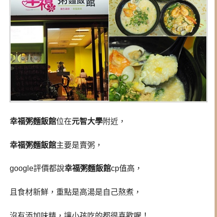
幸福粥麵飯館
位在
元智大學
附近，
幸福粥麵飯館
主要是賣粥，
google評價都說
幸福粥麵飯館
cp值高，
且食材新鮮，重點是高湯是自己熬煮，
沒有添加味精，讓小孩吃的都很喜歡喔！