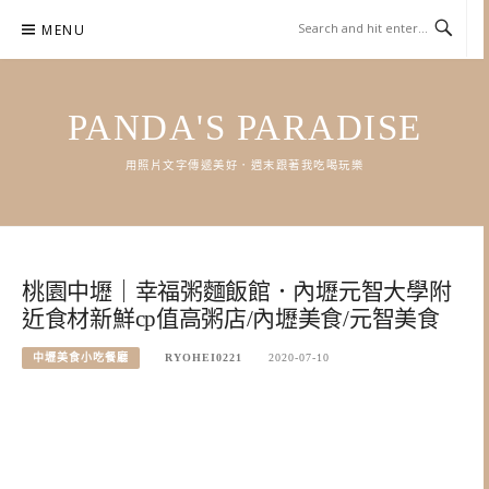
Skip
MENU
to
content
PANDA'S PARADISE
用照片文字傳遞美好．週末跟著我吃喝玩樂
桃園中壢｜幸福粥麵飯館．內壢元智大學附
近食材新鮮cp值高粥店/內壢美食/元智美食
中壢美食小吃餐廳
RYOHEI0221
2020-07-10