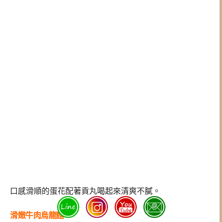
口感滑順的蛋花配著貢丸喝起來清爽不膩。
滑嫩牛肉烏龍麵