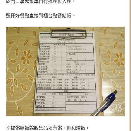
於門口拿起菜單自行找座位入座，
選擇好餐點直接到櫃台點餐結帳。
幸福粥麵飯館販售品項有粥、麵和燴飯，