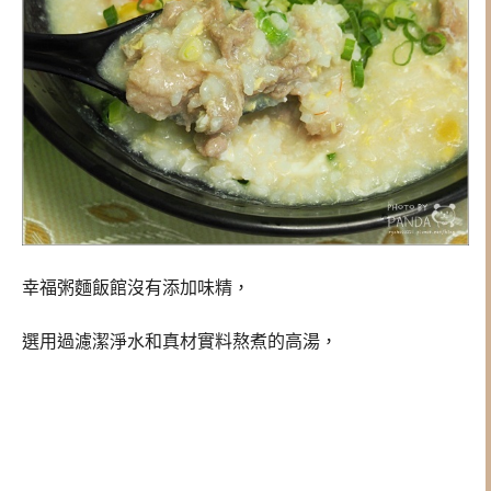
幸福粥麵飯館沒有添加味精，
選用過濾潔淨水和真材實料熬煮的高湯，