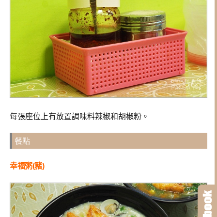
每張座位上有放置調味料辣椒和胡椒粉。
餐點
幸福粥(豬)