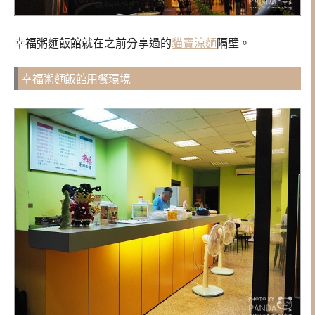
幸福粥麵飯館就在之前分享過的
貓寶涼麵
隔壁。
幸福粥麵飯館用餐環境