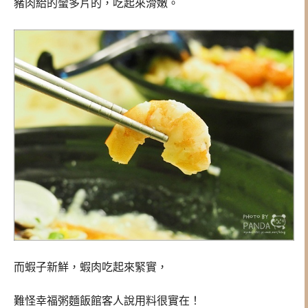
豬肉給的蠻多片的，吃起來滑嫩。
而蝦子新鮮，蝦肉吃起來緊實，
難怪幸福粥麵飯館客人說用料很實在！