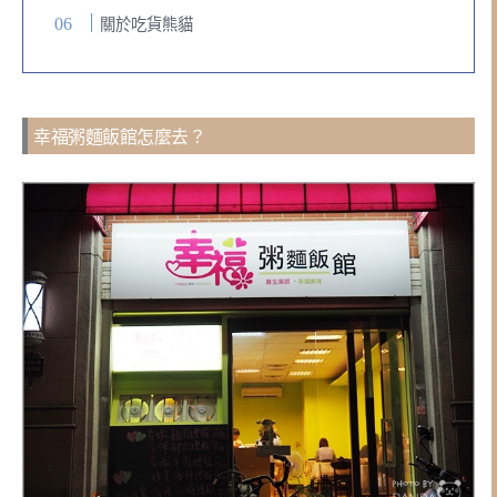
關於吃貨熊貓
幸福粥麵飯館怎麼去？