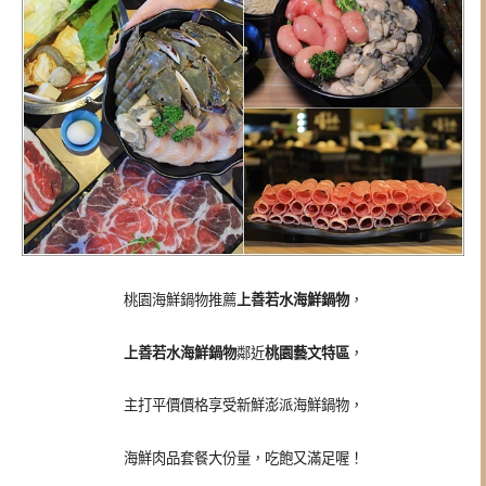
桃園海鮮鍋物推薦
上善若水海鮮鍋物
，
上善若水海鮮鍋物
鄰近
桃園藝文特區
，
主打平價價格享受新鮮澎派海鮮鍋物，
海鮮肉品套餐大份量，吃飽又滿足喔！