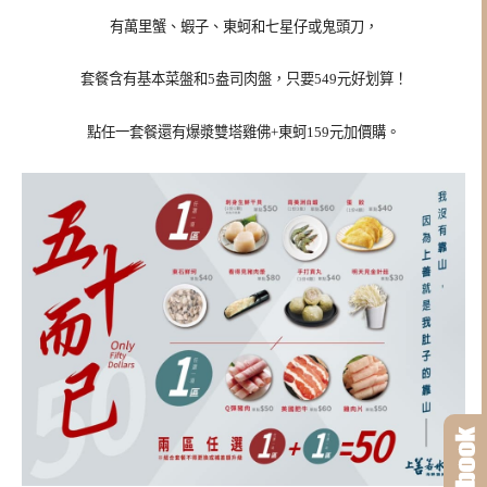
有萬里蟹、蝦子、東蚵和七星仔或鬼頭刀，
套餐含有基本菜盤和5盎司肉盤，只要549元好划算！
點任一套餐還有爆漿雙塔
雞佛+東蚵
159元加價購。