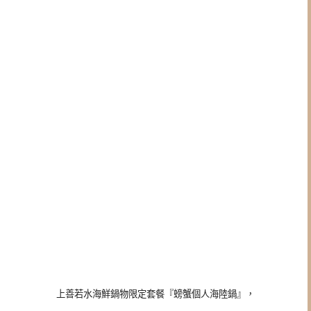
上善若水海鮮鍋物限定套餐『螃蟹個人海陸鍋』，