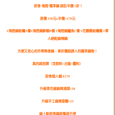
即食‘海陸’獨享鍋 超狂半價 5折！
原價 358元x半價=179元
#海陸鍋蛤蠣A餐
#海陸鍋鮮蝦B餐 #海陸鍋鱸魚C餐 #花雕雞蛤蠣餐 #單
人絕配麻辣鍋
方便又安心的外帶熟食鍋，骨折價超誘人的獨享鍋物！
真的超划算（含飲料+白飯+醬料）
即食個人鍋 $179
升級青花椒麻辣湯頭+30
升級手工麻辣意麵+25
線上點即食鍋取餐超方便