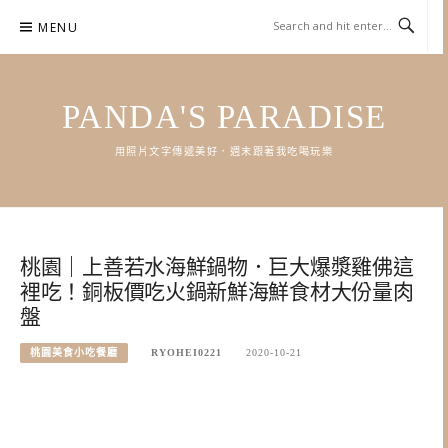
Skip
MENU
to
content
PANDA'S PARADISE
用照片文字傳遞美好．週末跟著我吃喝玩樂
桃園｜上善若水海鮮鍋物．巨大爆漿雞佛這
裡吃！銅板價吃火鍋新鮮海鮮食材大份量肉
盤
桃園美食小吃餐廳
RYOHEI0221
2020-10-21