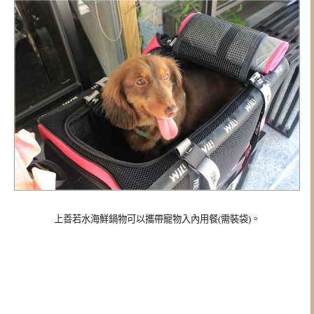
上善若水海鮮鍋物可以攜帶寵物入內用餐(需裝袋)。