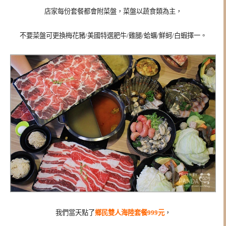
店家每份套餐都會附菜盤，菜盤以蔬食類為主，
不要菜盤可更換梅花豬/美國特選肥牛/雞腿/蛤蠣/鮮蚵/白蝦擇一。
我們當天點了
鄉民雙人海陸套餐999元
，