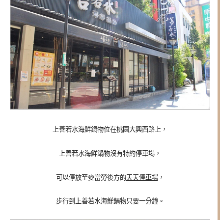
上善若水海鮮鍋物位在桃園大興西路上，
上善若水海鮮鍋物
沒有特約停車場，
可以停放至麥當勞後方的
天天停車場
，
步行到上善若水海鮮鍋物只要一分鐘。