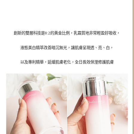
創新的雙層科技是8:2的黃金比例，乳霜質地非常輕盈好吸收，
液態美白精萃改善暗沉無光，讓肌膚呈現透、亮、白，
以及專利精華，延緩肌膚老化，全日長效保溼修護肌膚