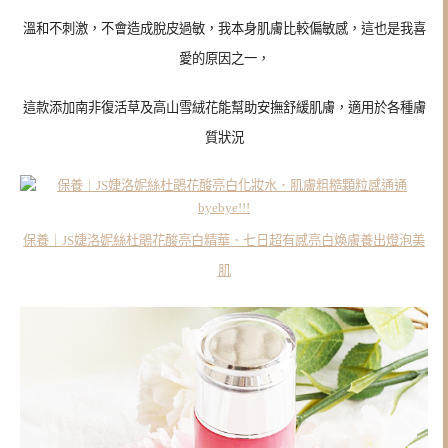
溫和不刺激，不會造成脫皮過敏，
我本身肌膚比較偏敏感，這也
是我喜
愛的原因之一，
這款添加南非復活草及高山雪絨花能幫助安撫舒緩肌膚，適用於各種膚
質狀況
保養｜JS婕洛妮絲杜鵑花酸亮白精華．七日超有感亮白煥膚養出燈泡美
肌