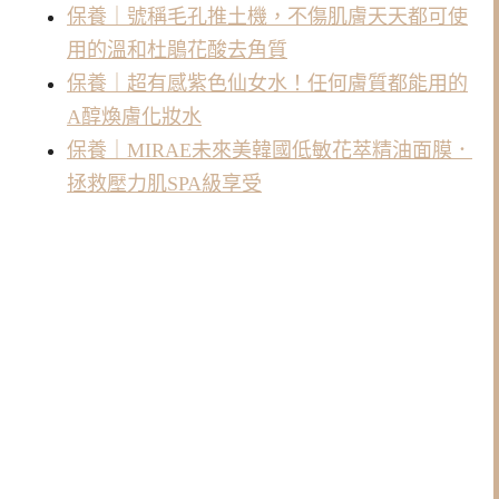
保養｜號稱毛孔推土機，不傷肌膚天天都可使
用的溫和杜鵑花酸去角質
保養｜超有感紫色仙女水！任何膚質都能用的
A醇煥膚化妝水
保養｜MIRAE未來美韓國低敏花萃精油面膜．
拯救壓力肌SPA級享受