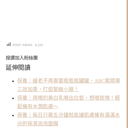
POST VIEWS:
6,225
按讚加入粉絲團
延伸閱讀
保養｜緩老不再需要瓶瓶瓶罐罐，ABC紫精華
三效加乘，打造緊緻小臉！
保養｜用噴的美白乳噴出白皙，想噴就噴！輕
鬆擁有水潤肌膚～
保養｜每日只需五分鐘就能讓肌膚擁有滿滿水
分的保濕泡泡面膜