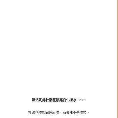
婕洛妮絲杜鵑花酸亮白化妝水
120ml
杜鵑花酸如同玻尿酸，兩者都不是酸類，