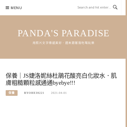
Skip
MENU
to
content
PANDA'S PARADISE
用照片文字傳遞美好．週末跟著我吃喝玩樂
保養｜JS婕洛妮絲杜鵑花酸亮白化妝水．肌
膚粗糙顆粒感通通byebye!!!
保養
RYOHEI0221
2021-04-01