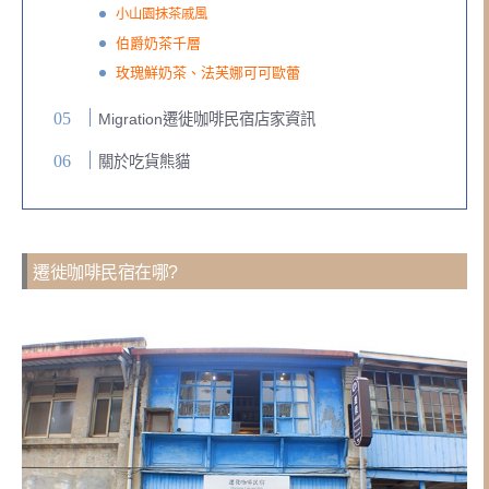
小山園抹茶戚風
伯爵奶茶千層
玫瑰鮮奶茶、法芙娜可可歐蕾
Migration遷徙咖啡民宿店家資訊
關於吃貨熊貓
遷徙咖啡民宿在哪?