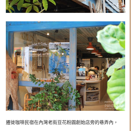
遷徙咖啡民宿在
內灣老街豆花粉圓創始店旁的巷弄內，