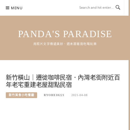
Skip
MENU
to
content
PANDA'S PARADISE
用照片文字傳遞美好．週末跟著我吃喝玩樂
新竹橫山｜遷徙咖啡民宿．內灣老街附近百
年老宅重建老屋甜點民宿
新竹美食小吃餐廳
RYOHEI0221
2021-04-08