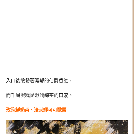
入口後散發著濃郁的伯爵香氣，
而千層蛋糕是濕潤綿密的口感。
玫瑰鮮奶茶、法芙娜可可歐蕾