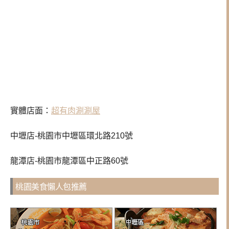
實體店面：
超有肉涮涮屋
中壢店-桃園市中壢區環北路210號
龍潭店-桃園市龍潭區中正路60號
桃園美食懶人包推薦