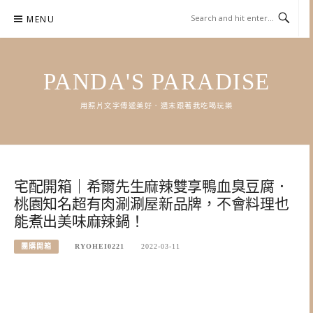
Skip
MENU
to
content
PANDA'S PARADISE
用照片文字傳遞美好．週末跟著我吃喝玩樂
宅配開箱｜希爾先生麻辣雙享鴨血臭豆腐．
桃園知名超有肉涮涮屋新品牌，不會料理也
能煮出美味麻辣鍋！
團購開箱
RYOHEI0221
2022-03-11