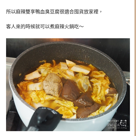
所以
麻辣雙享鴨血臭豆腐很適合囤貨放家裡，
客人來的時候就可以煮麻辣火鍋吃～