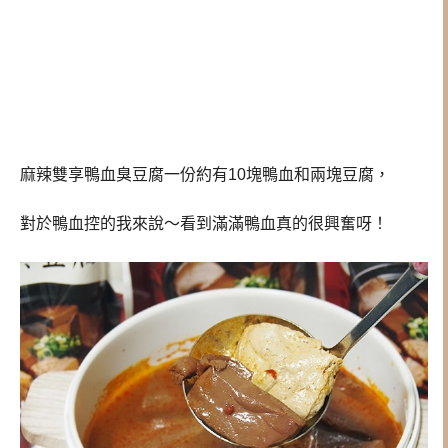
麻辣雙享鴨血臭豆腐一份約有10塊鴨血和兩塊豆腐，
對於鴨血控的我來說～看到滿滿鴨血真的很興奮呀！