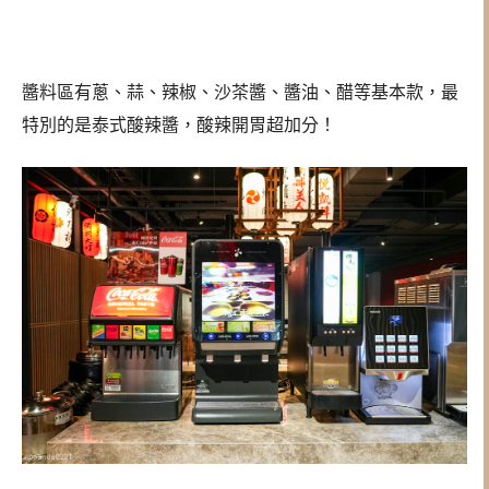
醬料區有蔥、蒜、辣椒、沙茶醬、醬油、醋等基本款，最
特別的是泰式酸辣醬，酸辣開胃超加分！