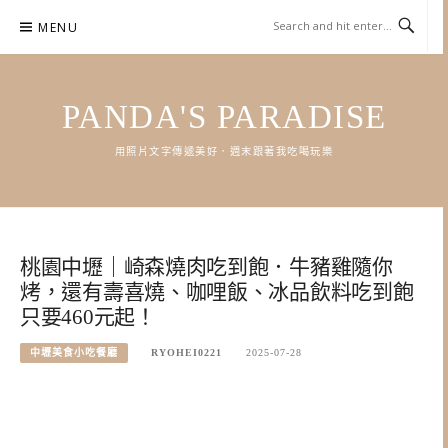
Skip
MENU
to
content
PANDA'S PARADISE
用照片文字傳遞美好．週末跟著我吃喝玩樂
桃園中壢｜崎森燒肉吃到飽．牛豬雞隨你
烤，還有壽喜燒、咖哩飯、冰品飲料吃到飽
只要460元起！
中壢美食小吃餐廳
RYOHEI0221
2025-07-28