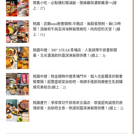
懷舊小吃，必點爆紅蝦滷飯、隨緣雞與濃郁雞湯～(線
上：27)
桃園｜武鶴mini輕奢鍋物-中路店．無點餐限制、無CD時
間！頂級和牛與澎湃海鮮無限爽吃，肉肉控的天堂！(線
上：11)
桃園中壢｜300° STEAK青埔店．人氣排隊牛排重新開
幕，玉米濃湯飲料霜淇淋無限供應！(線上：3)
桃園中壢｜桃金鍋物中壢青埔門市．個人也能獨享的輕奢
鴛鴦鍋！超豐盛蔬菜自助吧、現調手搖飲與療癒生乳銅鑼
燒完美結合(線上：2)
桃園蘆竹｜爭厚厚切牛排南崁五福店．厚度超有誠意的原
塊排餐，自助吧主食、例湯到霜淇淋無限供應！(線上：2)