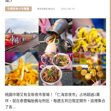
中壢美食小吃餐廳
RYOHEI0221
2025-09-19
桃園中壢又有全新夜市登場！「仁海宮夜市」占地超過2萬
坪，就在泰豐輪胎舊址附近，每週五到日限定開市。這裡集合
了各…