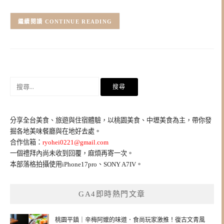
CONTINUE READING
搜
尋
關
鍵
分享全台美食、旅遊與住宿體驗，以桃園美食、中壢美食為主，帶你發
字:
掘各地美味餐廳與在地好去處。
合作信箱：
ryohei0221@gmail.com
一個禮拜內尚未收到回覆，麻煩再寄一次。
本部落格拍攝使用iPhone17pro、SONY A7IV。
GA4即時熱門文章
桃園平鎮｜辛梅阿嬤的味道．食尚玩家激推！復古文青風