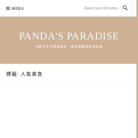
Skip
MENU
to
content
PANDA'S PARADISE
用照片文字傳遞美好．週末跟著我吃喝玩樂
標籤:
人氣美食