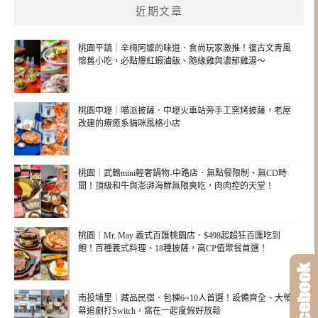
近期文章
桃園平鎮｜辛梅阿嬤的味道．食尚玩家激推！復古文青風
懷舊小吃，必點爆紅蝦滷飯、隨緣雞與濃郁雞湯～
桃園中壢｜喵派披薩．中壢火車站旁手工窯烤披薩，老屋
改建的療癒系貓咪風格小店
桃園｜武鶴mini輕奢鍋物-中路店．無點餐限制、無CD時
間！頂級和牛與澎湃海鮮無限爽吃，肉肉控的天堂！
桃園｜Mr. May 義式百匯桃園店．$498起超狂百匯吃到
飽！百種義式料理、18種披薩，高CP值聚餐首選！
南投埔里｜藏品民宿．包棟6~10人首選！設備齊全、大螢
幕追劇打Switch，窩在一起度假好放鬆