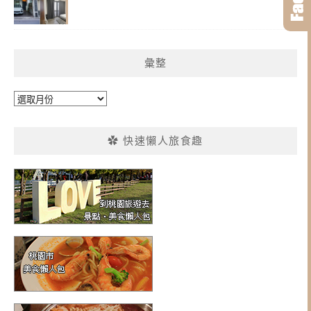
彙整
彙
整
✿ 快速懶人旅食趣