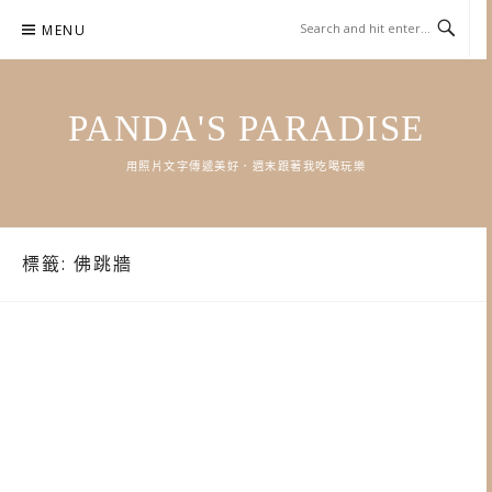
Skip
MENU
to
content
PANDA'S PARADISE
用照片文字傳遞美好．週末跟著我吃喝玩樂
標籤:
佛跳牆