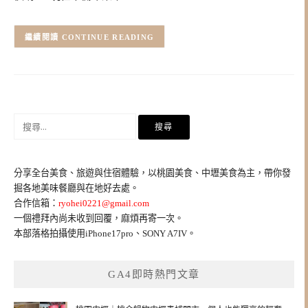
CONTINUE READING
搜
尋
關
鍵
分享全台美食、旅遊與住宿體驗，以桃園美食、中壢美食為主，帶你發
字:
掘各地美味餐廳與在地好去處。
合作信箱：
ryohei0221@gmail.com
一個禮拜內尚未收到回覆，麻煩再寄一次。
本部落格拍攝使用iPhone17pro、SONY A7IV。
GA4即時熱門文章