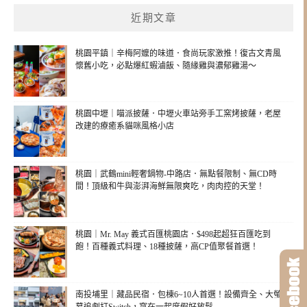
近期文章
桃園平鎮｜辛梅阿嬤的味道．食尚玩家激推！復古文青風
懷舊小吃，必點爆紅蝦滷飯、隨緣雞與濃郁雞湯～
桃園中壢｜喵派披薩．中壢火車站旁手工窯烤披薩，老屋
改建的療癒系貓咪風格小店
桃園｜武鶴mini輕奢鍋物-中路店．無點餐限制、無CD時
間！頂級和牛與澎湃海鮮無限爽吃，肉肉控的天堂！
桃園｜Mr. May 義式百匯桃園店．$498起超狂百匯吃到
飽！百種義式料理、18種披薩，高CP值聚餐首選！
南投埔里｜藏品民宿．包棟6~10人首選！設備齊全、大螢