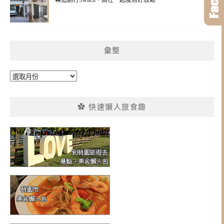
幕追劇打Switch，窩在一起度假好放鬆
彙整
彙
整
✿ 快速懶人旅食趣