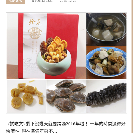
宅配試吃
RYOHEI0221
2015-12-20
(試吃文) 剩下沒幾天就要跨過2016年啦！ 一年的時間過得好
快唷～ 現在準備年菜不…