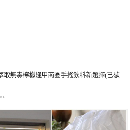
萃取無毒檸檬逢甲商圈手搖飲料新選擇(已歇
6