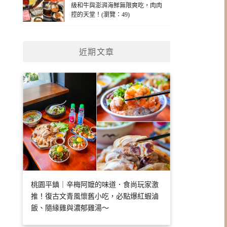
級和牛與澎湃海鮮無限爽吃，肉肉
控的天堂！(瀏覽：49)
近期文章
桃園平鎮｜辛梅阿嬤的味道．食尚玩家激
推！復古文青風懷舊小吃，必點爆紅蝦滷
飯、隨緣雞與濃郁雞湯～