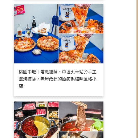
桃園中壢｜喵派披薩．中壢火車站旁手工
窯烤披薩，老屋改建的療癒系貓咪風格小
店