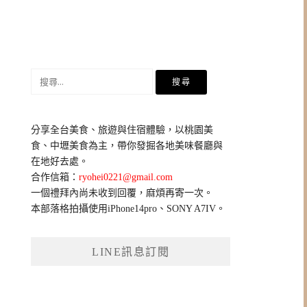
搜
尋
關
鍵
分享全台美食、旅遊與住宿體驗，以桃園美
字:
食、中壢美食為主，帶你發掘各地美味餐廳與
在地好去處。
合作信箱：
ryohei0221@gmail.com
一個禮拜內尚未收到回覆，麻煩再寄一次。
本部落格拍攝使用iPhone14pro、SONY A7IV。
LINE訊息訂閱