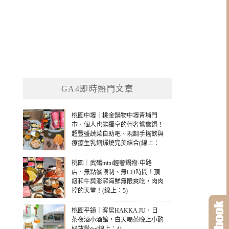
GA4即時熱門文章
桃園中壢｜桃金鍋物中壢青埔門
市．個人也能獨享的輕奢鴛鴦鍋！
超豐盛蔬菜自助吧、現調手搖飲與
療癒生乳銅鑼燒完美結合(線上：
14)
桃園｜武鶴mini輕奢鍋物-中路
店．無點餐限制、無CD時間！頂
級和牛與澎湃海鮮無限爽吃，肉肉
控的天堂！(線上：5)
桃園平鎮｜客居HAKKA JU．日
茶夜酒小酒館，白天喝茶晚上小酌