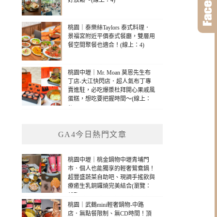
好放鬆～(線上：4)
桃園｜泰樂絲Taylors 泰式料理．
景福宮附近平價泰式餐廳，雙層用
餐空間聚餐也適合！(線上：4)
桃園中壢｜Mr. Moan 莫恩先生布
丁店-大江快閃店．超人氣布丁專
賣進駐，必吃爆漿杜拜開心果戚風
蛋糕，想吃要把握時間～(線上：
1)
GA4今日熱門文章
桃園中壢｜桃金鍋物中壢青埔門
市．個人也能獨享的輕奢鴛鴦鍋！
超豐盛蔬菜自助吧、現調手搖飲與
療癒生乳銅鑼燒完美結合(瀏覽：
137)
桃園｜武鶴mini輕奢鍋物-中路
店．無點餐限制、無CD時間！頂