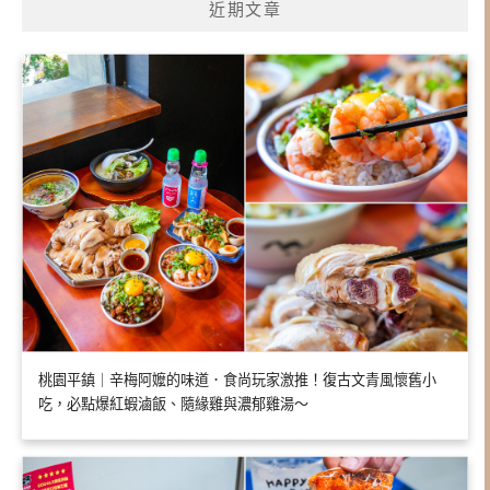
近期文章
桃園平鎮｜辛梅阿嬤的味道．食尚玩家激推！復古文青風懷舊小
吃，必點爆紅蝦滷飯、隨緣雞與濃郁雞湯～