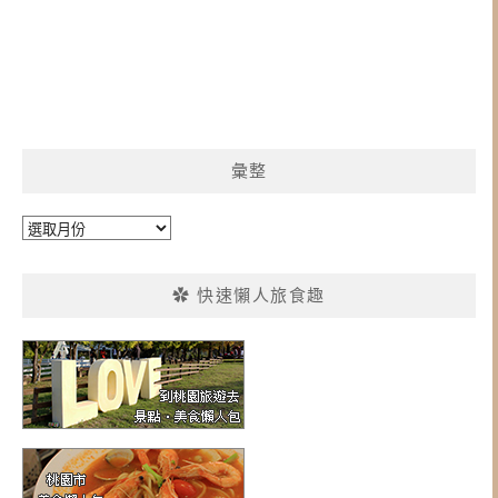
彙整
彙
整
✿ 快速懶人旅食趣