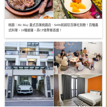
桃園｜Mr. May 義式百匯桃園店．$498起超狂百匯吃到飽！百種義
式料理、18種披薩，高CP值聚餐首選！