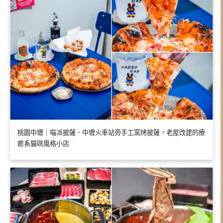
桃園中壢｜喵派披薩．中壢火車站旁手工窯烤披薩，老屋改建的療
癒系貓咪風格小店