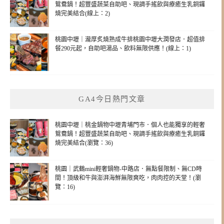
鴛鴦鍋！超豐盛蔬菜自助吧、現調手搖飲與療癒生乳銅鑼
燒完美結合(線上：2)
桃園中壢｜瀧厚炙燒熟成牛排桃園中壢大潤發店．超值排
餐290元起，自助吧湯品、飲料無限供應！(線上：1)
GA4今日熱門文章
桃園中壢｜桃金鍋物中壢青埔門市．個人也能獨享的輕奢
鴛鴦鍋！超豐盛蔬菜自助吧、現調手搖飲與療癒生乳銅鑼
燒完美結合(瀏覽：36)
桃園｜武鶴mini輕奢鍋物-中路店．無點餐限制、無CD時
間！頂級和牛與澎湃海鮮無限爽吃，肉肉控的天堂！(瀏
覽：16)