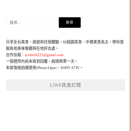
搜
尋
關
鍵
分享全台美食、旅遊與住宿體驗，以桃園美食、中壢美食為主，帶你發
字:
掘各地美味餐廳與在地好去處。
合作信箱：
ryohei0221@gmail.com
一個禮拜內尚未收到回覆，麻煩再寄一次。
本部落格拍攝使用iPhone14pro、SONY A7IV。
LINE訊息訂閱