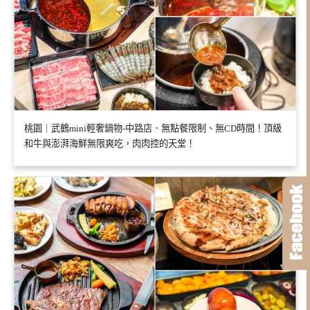
桃園｜武鶴mini輕奢鍋物-中路店．無點餐限制、無CD時間！頂級
和牛與澎湃海鮮無限爽吃，肉肉控的天堂！