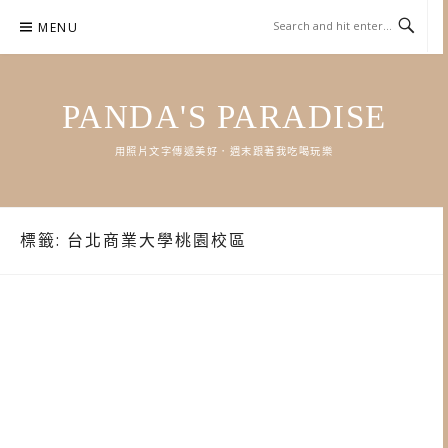
Skip
MENU
to
content
PANDA'S PARADISE
用照片文字傳遞美好．週末跟著我吃喝玩樂
標籤:
台北商業大學桃園校區