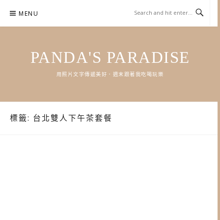
Skip
MENU
to
content
PANDA'S PARADISE
用照片文字傳遞美好．週末跟著我吃喝玩樂
標籤:
台北雙人下午茶套餐