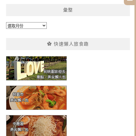
彙整
彙
整
✿ 快速懶人旅食趣