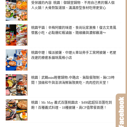
受保護的內容: 桃園｜御鍋堂鍋物．不用自己煮的懶人個
人火鍋！大骨熬製湯頭、滿滿原型食材吃得更安心
桃園平鎮｜辛梅阿嬤的味道．食尚玩家激推！復古文青風
懷舊小吃，必點爆紅蝦滷飯、隨緣雞與濃郁雞湯～
桃園中壢｜喵派披薩．中壢火車站旁手工窯烤披薩，老屋
改建的療癒系貓咪風格小店
桃園｜武鶴mini輕奢鍋物-中路店．無點餐限制、無CD時
間！頂級和牛與澎湃海鮮無限爽吃，肉肉控的天堂！
桃園｜Mr. May 義式百匯桃園店．$498起超狂百匯吃到
飽！百種義式料理、18種披薩，高CP值聚餐首選！