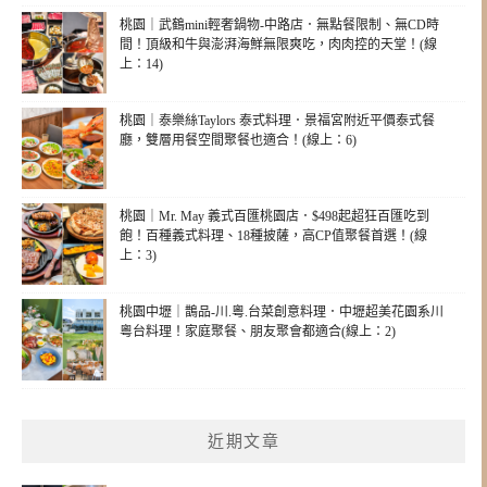
桃園｜武鶴mini輕奢鍋物-中路店．無點餐限制、無CD時
間！頂級和牛與澎湃海鮮無限爽吃，肉肉控的天堂！(線
上：14)
桃園｜泰樂絲Taylors 泰式料理．景福宮附近平價泰式餐
廳，雙層用餐空間聚餐也適合！(線上：6)
桃園｜Mr. May 義式百匯桃園店．$498起超狂百匯吃到
飽！百種義式料理、18種披薩，高CP值聚餐首選！(線
上：3)
桃園中壢｜鵲品-川.粵.台菜創意料理．中壢超美花園系川
粵台料理！家庭聚餐、朋友聚會都適合(線上：2)
近期文章