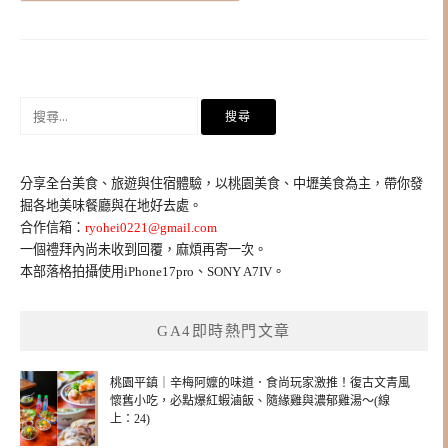
搜
尋
關
鍵
分享全台美食、旅遊與住宿體驗，以桃園美食、中壢美食為主，帶你發
字:
掘各地美味餐廳與在地好去處。
合作信箱：
ryohei0221@gmail.com
一個禮拜內尚未收到回覆，麻煩再寄一次。
本部落格拍攝使用iPhone17pro、SONY A7IV。
GA4即時熱門文章
桃園平鎮｜辛梅阿嬤的味道．食尚玩家激推！復古文青風
懷舊小吃，必點爆紅蝦滷飯、隨緣雞與濃郁雞湯～(線
上：24)