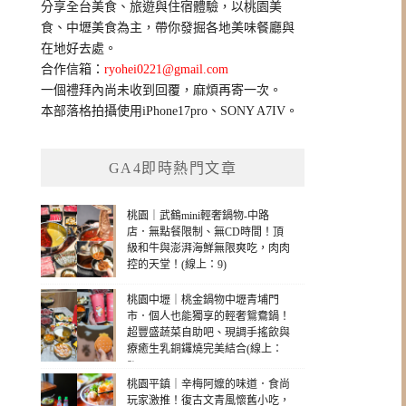
分享全台美食、旅遊與住宿體驗，以桃園美
字:
食、中壢美食為主，帶你發掘各地美味餐廳與
在地好去處。
合作信箱：
ryohei0221@gmail.com
一個禮拜內尚未收到回覆，麻煩再寄一次。
本部落格拍攝使用iPhone17pro、SONY A7IV。
GA4即時熱門文章
桃園｜武鶴mini輕奢鍋物-中路
店．無點餐限制、無CD時間！頂
級和牛與澎湃海鮮無限爽吃，肉肉
控的天堂！(線上：9)
桃園中壢｜桃金鍋物中壢青埔門
市．個人也能獨享的輕奢鴛鴦鍋！
超豐盛蔬菜自助吧、現調手搖飲與
療癒生乳銅鑼燒完美結合(線上：
8)
桃園平鎮｜辛梅阿嬤的味道．食尚
玩家激推！復古文青風懷舊小吃，