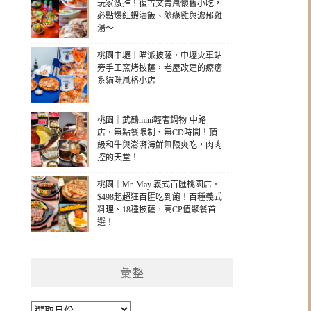
玩家激推！復古文青風懷舊小吃，
必點爆紅蝦滷飯、隨緣雞與濃郁雞
湯～
桃園中壢｜喵派披薩．中壢火車站
旁手工窯烤披薩，老屋改建的療癒
系貓咪風格小店
桃園｜武鶴mini輕奢鍋物-中路
店．無點餐限制、無CD時間！頂
級和牛與澎湃海鮮無限爽吃，肉肉
控的天堂！
桃園｜Mr. May 義式百匯桃園店．
$498起超狂百匯吃到飽！百種義式
料理、18種披薩，高CP值聚餐首
選！
彙整
彙