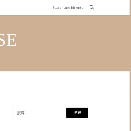
SE
搜
尋
關
鍵