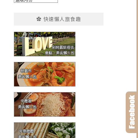
整
✿ 快速懶人旅食趣