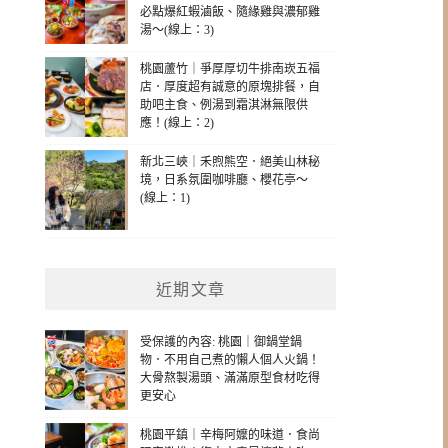
必點爆紅蝦滷飯、隨緣雞與濃郁雞
湯～(線上：3)
桃園蘆竹｜爭厚厚切牛排南崁五福
店．厚度超有誠意的原塊排餐，自
助吧主食、例湯到霜淇淋無限供
應！(線上：2)
新北三峽｜禾煦熊空．絕美山林秘
境，日系氛圍咖啡廳、櫻花亭～
(線上：1)
近期文章
受保護的內容: 桃園｜御鍋堂鍋
物．不用自己煮的懶人個人火鍋！
大骨熬製湯頭、滿滿原型食材吃得
更安心
桃園平鎮｜辛梅阿嬤的味道．食尚