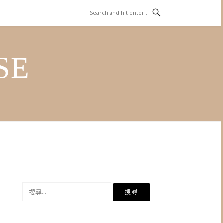
SE
搜
尋
關
鍵