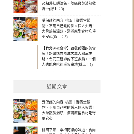
必點爆紅蝦滷飯、隨緣雞與濃郁雞
湯～(線上：3)
受保護的內容: 桃園｜御鍋堂鍋
物．不用自己煮的懶人個人火鍋！
大骨熬製湯頭、滿滿原型食材吃得
更安心(線上：3)
【竹北深夜食堂】致敬孤獨的美食
家！路邊烤肉風城店單人獨享攻
略，台元工程師的下班救贖，一個
人也能爽吃的炭火串燒(線上：1)
近期文章
受保護的內容: 桃園｜御鍋堂鍋
物．不用自己煮的懶人個人火鍋！
大骨熬製湯頭、滿滿原型食材吃得
更安心
桃園平鎮｜辛梅阿嬤的味道．食尚