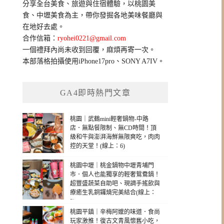
分享全台美食、旅遊與住宿體驗，以桃園美
字:
食、中壢美食為主，帶你發掘各地美味餐廳與
在地好去處。
合作信箱：
ryohei0221@gmail.com
一個禮拜內尚未收到回覆，麻煩再寄一次。
本部落格拍攝使用iPhone17pro、SONY A7IV。
GA4即時熱門文章
桃園｜武鶴mini輕奢鍋物-中路
店．無點餐限制、無CD時間！頂
級和牛與澎湃海鮮無限爽吃，肉肉
控的天堂！(線上：6)
桃園中壢｜桃金鍋物中壢青埔門
市．個人也能獨享的輕奢鴛鴦鍋！
超豐盛蔬菜自助吧、現調手搖飲與
療癒生乳銅鑼燒完美結合(線上：
3)
桃園平鎮｜辛梅阿嬤的味道．食尚
玩家激推！復古文青風懷舊小吃，