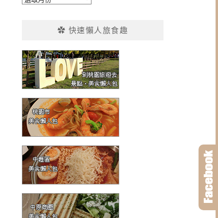
整
✿ 快速懶人旅食趣