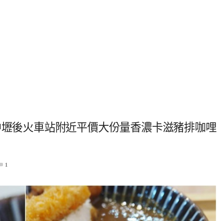
中壢後火車站附近平價大份量香濃卡滋豬排咖哩
1