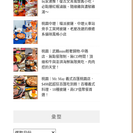
玩家激推！復古文青風懷舊小吃，
必點爆紅蝦滷飯、隨緣雞與濃郁雞
湯～
桃園中壢｜喵派披薩．中壢火車站
旁手工窯烤披薩，老屋改建的療癒
系貓咪風格小店
桃園｜武鶴mini輕奢鍋物-中路
店．無點餐限制、無CD時間！頂
級和牛與澎湃海鮮無限爽吃，肉肉
控的天堂！
桃園｜Mr. May 義式百匯桃園店．
$498起超狂百匯吃到飽！百種義式
料理、18種披薩，高CP值聚餐首
選！
彙整
彙