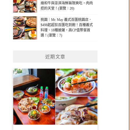
級和牛與澎湃海鮮無限爽吃，肉肉
控的天堂！(瀏覽：20)
桃園｜Mr. May 義式百匯桃園店．
$498起超狂百匯吃到飽！百種義式
料理、18種披薩，高CP值聚餐首
選！(瀏覽：7)
近期文章