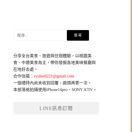
搜
尋
關
鍵
分享全台美食、旅遊與住宿體驗，以桃園美
字:
食、中壢美食為主，帶你發掘各地美味餐廳與
在地好去處。
合作信箱：
ryohei0221@gmail.com
一個禮拜內尚未收到回覆，麻煩再寄一次。
本部落格拍攝使用iPhone14pro、SONY A7IV。
LINE訊息訂閱