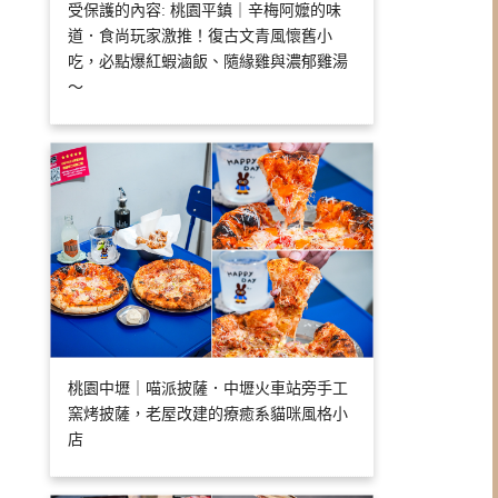
受保護的內容: 桃園平鎮｜辛梅阿嬤的味
道．食尚玩家激推！復古文青風懷舊小
吃，必點爆紅蝦滷飯、隨緣雞與濃郁雞湯
～
桃園中壢｜喵派披薩．中壢火車站旁手工
窯烤披薩，老屋改建的療癒系貓咪風格小
店