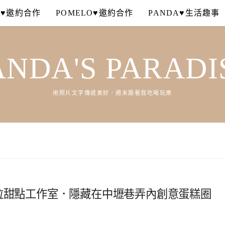
A♥邀約合作
POMELO♥邀約合作
PANDA♥生活趣事
ANDA'S PARADI
用照片文字傳遞美好．週末跟著我吃喝玩樂
天使拉拉甜點工作室．隱藏在中壢巷弄內創意蛋糕圈