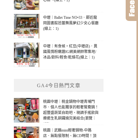
心店～(線上：2)
中壢｜Ballet Time NO•33．鄰近龍
岡圖書館芭蕾舞風夢幻少女心餐廳
(線上：1)
中壢｜有食候。紅豆(中壢店)．異
國風情粉嫩牆IG網美網帥聚集地/
冰品/飲料/輕食/乾燥花(線上：1)
GA4今日熱門文章
桃園中壢｜桃金鍋物中壢青埔門
市．個人也能獨享的輕奢鴛鴦鍋！
超豐盛蔬菜自助吧、現調手搖飲與
療癒生乳銅鑼燒完美結合(瀏覽：
133)
桃園｜武鶴mini輕奢鍋物-中路
店．無點餐限制、無CD時間！頂