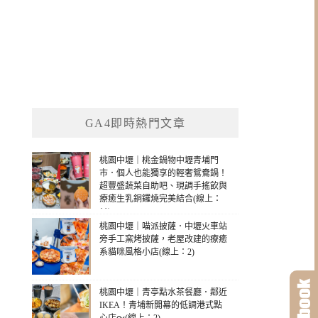
GA4即時熱門文章
桃園中壢｜桃金鍋物中壢青埔門
市．個人也能獨享的輕奢鴛鴦鍋！
超豐盛蔬菜自助吧、現調手搖飲與
療癒生乳銅鑼燒完美結合(線上：
11)
桃園中壢｜喵派披薩．中壢火車站
旁手工窯烤披薩，老屋改建的療癒
系貓咪風格小店(線上：2)
桃園中壢｜青亭點水茶餐廳．鄰近
IKEA！青埔新開幕的低調港式點