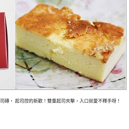
起司磚， 起司控的新歡！雙重起司夾擊，入口就愛不釋手呀！