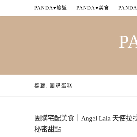
Skip
PANDA♥旅遊
PANDA♥美食
PAND
to
content
P
標籤:
團購蛋糕
團購宅配美食｜Angel Lala 
秘密甜點