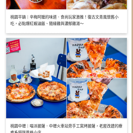
桃園平鎮｜辛梅阿嬤的味道．食尚玩家激推！復古文青風懷舊小
吃，必點爆紅蝦滷飯、隨緣雞與濃郁雞湯～
桃園中壢｜喵派披薩．中壢火車站旁手工窯烤披薩，老屋改建的療
癒系貓咪風格小店