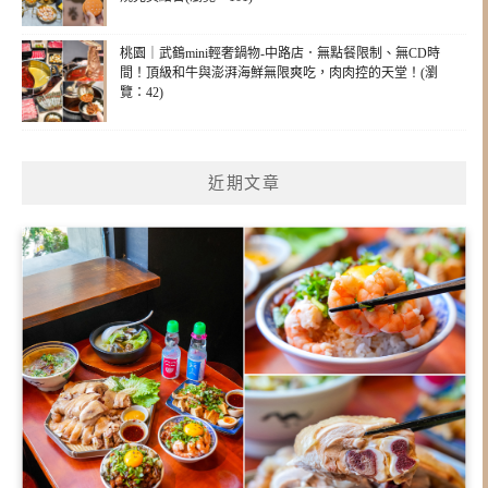
桃園｜武鶴mini輕奢鍋物-中路店．無點餐限制、無CD時
間！頂級和牛與澎湃海鮮無限爽吃，肉肉控的天堂！(瀏
覽：42)
近期文章