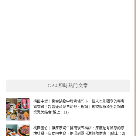
GA4即時熱門文章
桃園中壢｜桃金鍋物中壢青埔門市．個人也能獨享的輕奢
鴛鴦鍋！超豐盛蔬菜自助吧、現調手搖飲與療癒生乳銅鑼
燒完美結合(線上：11)
桃園蘆竹｜爭厚厚切牛排南崁五福店．厚度超有誠意的原
塊排餐，自助吧主食、例湯到霜淇淋無限供應！(線上：2)