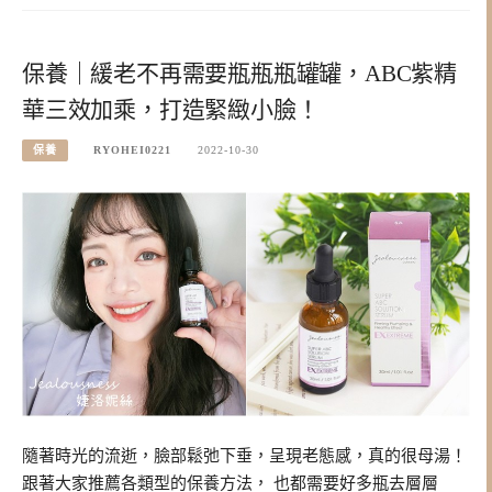
保養｜緩老不再需要瓶瓶瓶罐罐，ABC紫精
華三效加乘，打造緊緻小臉！
保養
RYOHEI0221
2022-10-30
隨著時光的流逝，臉部鬆弛下垂，呈現老態感，真的很母湯！
跟著大家推薦各類型的保養方法， 也都需要好多瓶去層層