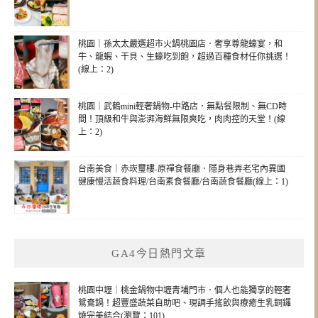
桃園｜孫太太嚴選超市火鍋桃園店．奢享尊龍蠔宴，和
牛、龍蝦、干貝、生蠔吃到飽，超過百種食材任你挑選！
(線上：2)
桃園｜武鶴mini輕奢鍋物-中路店．無點餐限制、無CD時
間！頂級和牛與澎湃海鮮無限爽吃，肉肉控的天堂！(線
上：2)
台南美食｜赤崁璽樓-原禪食餐廳．隱身巷弄老宅內異國
健康慢活蔬食料理/台南素食餐廳/台南蔬食餐廳(線上：1)
GA4今日熱門文章
桃園中壢｜桃金鍋物中壢青埔門市．個人也能獨享的輕奢
鴛鴦鍋！超豐盛蔬菜自助吧、現調手搖飲與療癒生乳銅鑼
燒完美結合(瀏覽：101)