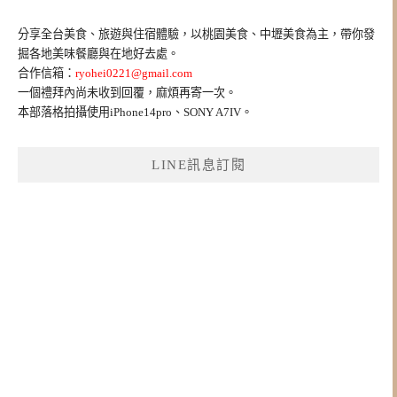
關
鍵
分享全台美食、旅遊與住宿體驗，以桃園美食、中壢美食為主，帶你發
字:
掘各地美味餐廳與在地好去處。
合作信箱：
ryohei0221@gmail.com
一個禮拜內尚未收到回覆，麻煩再寄一次。
本部落格拍攝使用iPhone14pro、SONY A7IV。
LINE訊息訂閱