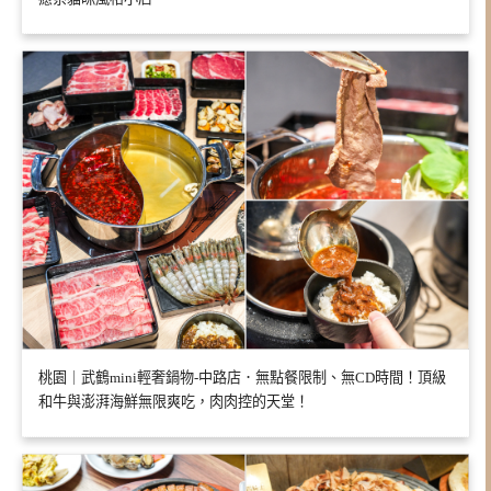
桃園｜武鶴mini輕奢鍋物-中路店．無點餐限制、無CD時間！頂級
和牛與澎湃海鮮無限爽吃，肉肉控的天堂！