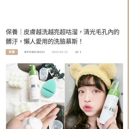
保養｜皮膚越洗越亮超咕溜，清光毛孔內的
髒汙，懶人愛用的洗臉慕斯！
保養
RYOHEI0221
2022-01-11
1