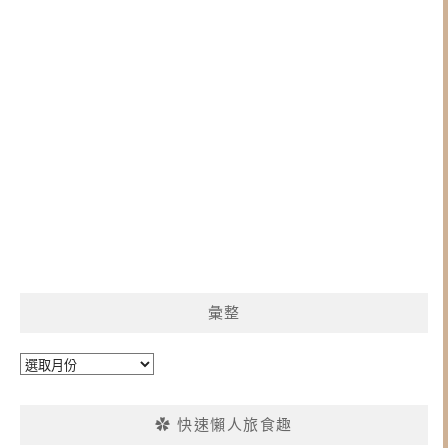
彙整
彙
整
✿ 快速懶人旅食趣