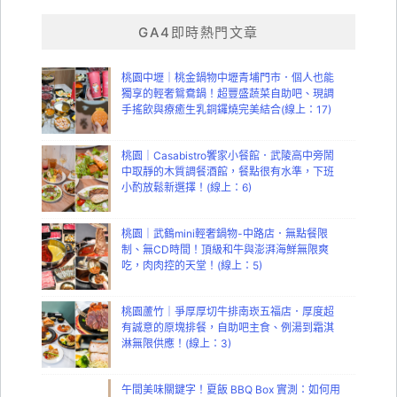
GA4即時熱門文章
桃園中壢｜桃金鍋物中壢青埔門市．個人也能
獨享的輕奢鴛鴦鍋！超豐盛蔬菜自助吧、現調
手搖飲與療癒生乳銅鑼燒完美結合(線上：17)
桃園｜Casabistro饗家小餐館．武陵高中旁鬧
中取靜的木質調餐酒館，餐點很有水準，下班
小酌放鬆新選擇！(線上：6)
桃園｜武鶴mini輕奢鍋物-中路店．無點餐限
制、無CD時間！頂級和牛與澎湃海鮮無限爽
吃，肉肉控的天堂！(線上：5)
桃園蘆竹｜爭厚厚切牛排南崁五福店．厚度超
有誠意的原塊排餐，自助吧主食、例湯到霜淇
淋無限供應！(線上：3)
午間美味關鍵字！夏飯 BBQ Box 實測：如何用