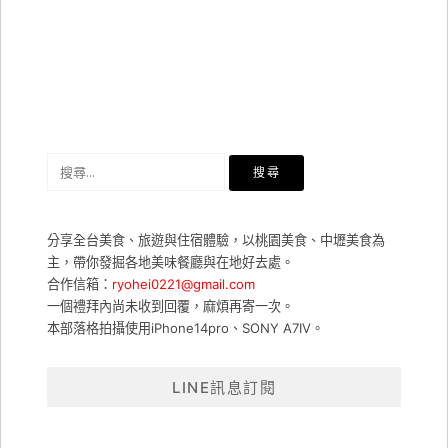
搜
尋
關
鍵
分享全台美食、旅遊與住宿體驗，以桃園美食、中壢美食為
字:
主，帶你發掘各地美味餐廳與在地好去處。
合作信箱：
ryohei0221@gmail.com
一個禮拜內尚未收到回覆，麻煩再寄一次。
本部落格拍攝使用iPhone14pro、SONY A7IV。
LINE訊息訂閱