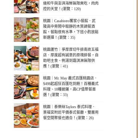
級和牛與澎湃海鮮無限爽吃，肉肉
控的天堂！(瀏覽：120)
桃園｜Casabistro饗家小餐館．武
陵高中旁鬧中取靜的木質調餐酒
館，餐點很有水準，下班小酌放鬆
新選擇！(瀏覽：35)
桃園蘆竹｜爭厚厚切牛排南崁五福
店．厚度超有誠意的原塊排餐，自
助吧主食、例湯到霜淇淋無限供
應！(瀏覽：41)
桃園｜Mr. May 義式百匯桃園店．
$498起超狂百匯吃到飽！百種義式
料理、18種披薩，高CP值聚餐首
選！(瀏覽：33)
桃園｜泰樂絲Taylors 泰式料理．
景福宮附近平價泰式餐廳，雙層用
餐空間聚餐也適合！(瀏覽：26)