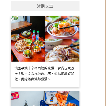
近期文章
桃園平鎮｜辛梅阿嬤的味道．食尚玩家激
推！復古文青風懷舊小吃，必點爆紅蝦滷
飯、隨緣雞與濃郁雞湯～