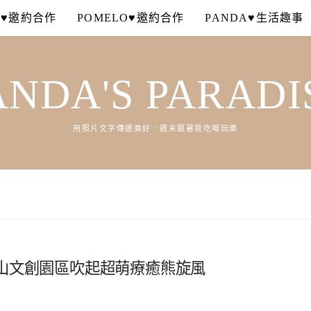
A♥邀約合作
POMELO♥邀約合作
PANDA♥生活趣事
ANDA'S PARADI
用照片文字傳遞美好．週末跟著我吃喝玩樂
山文創園區吹起超萌療癒熊旋風