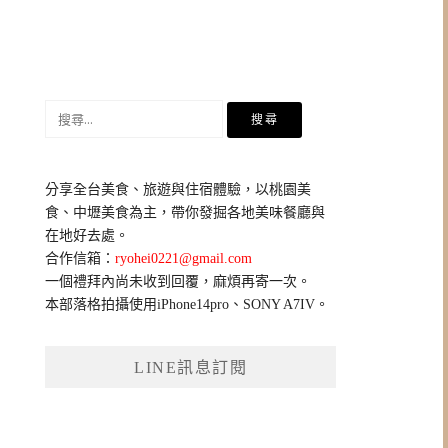
搜
尋
關
鍵
分享全台美食、旅遊與住宿體驗，以桃園美
字:
食、中壢美食為主，帶你發掘各地美味餐廳與
在地好去處。
合作信箱：
ryohei0221@gmail.com
一個禮拜內尚未收到回覆，麻煩再寄一次。
本部落格拍攝使用iPhone14pro、SONY A7IV。
LINE訊息訂閱