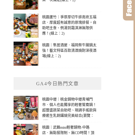
樂一次滿足(線上：2)
桃園蘆竹｜爭厚厚切牛排南崁五福
店．厚度超有誠意的原塊排餐，自
助吧主食、例湯到霜淇淋無限供
應！(線上：2)
桃園｜隼居酒屋．福岡祭牛腸鍋太
強！藝文特區百款清酒燒酎深夜酒
場(線上：2)
GA4今日熱門文章
桃園中壢｜桃金鍋物中壢青埔門
市．個人也能獨享的輕奢鴛鴦鍋！
超豐盛蔬菜自助吧、現調手搖飲與
療癒生乳銅鑼燒完美結合(瀏覽：
460)
桃園｜武鶴mini輕奢鍋物-中路
店．無點餐限制、無CD時間！頂