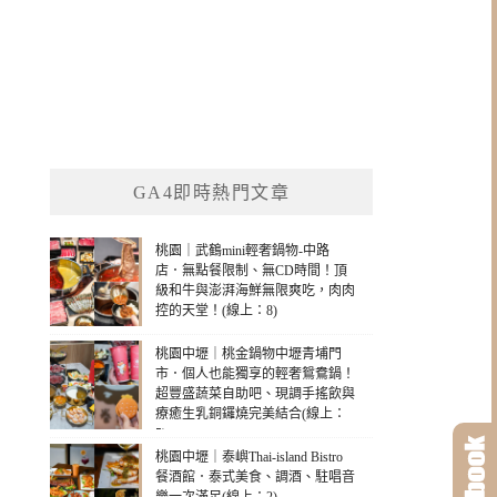
GA4即時熱門文章
桃園｜武鶴mini輕奢鍋物-中路
店．無點餐限制、無CD時間！頂
級和牛與澎湃海鮮無限爽吃，肉肉
控的天堂！(線上：8)
桃園中壢｜桃金鍋物中壢青埔門
市．個人也能獨享的輕奢鴛鴦鍋！
超豐盛蔬菜自助吧、現調手搖飲與
療癒生乳銅鑼燒完美結合(線上：
5)
桃園中壢｜泰嶼Thai-island Bistro
餐酒館．泰式美食、調酒、駐唱音