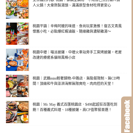
受保護的內容: 桃園｜御鍋堂鍋物．不用自己煮的懶人個
人火鍋！大骨熬製湯頭、滿滿原型食材吃得更安心
桃園平鎮｜辛梅阿嬤的味道．食尚玩家激推！復古文青風
懷舊小吃，必點爆紅蝦滷飯、隨緣雞與濃郁雞湯～
桃園中壢｜喵派披薩．中壢火車站旁手工窯烤披薩，老屋
改建的療癒系貓咪風格小店
桃園｜武鶴mini輕奢鍋物-中路店．無點餐限制、無CD時
間！頂級和牛與澎湃海鮮無限爽吃，肉肉控的天堂！
桃園｜Mr. May 義式百匯桃園店．$498起超狂百匯吃到
飽！百種義式料理、18種披薩，高CP值聚餐首選！