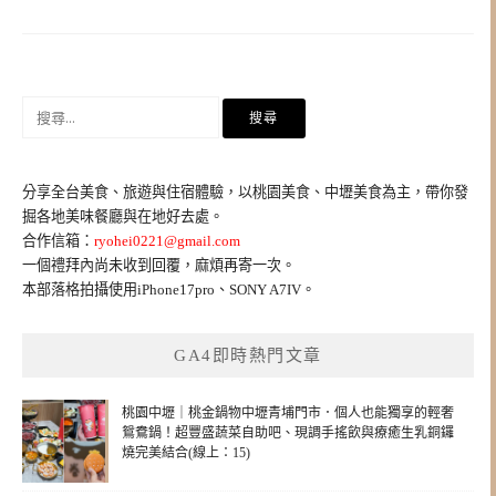
搜
尋
關
鍵
分享全台美食、旅遊與住宿體驗，以桃園美食、中壢美食為主，帶你發
字:
掘各地美味餐廳與在地好去處。
合作信箱：
ryohei0221@gmail.com
一個禮拜內尚未收到回覆，麻煩再寄一次。
本部落格拍攝使用iPhone17pro、SONY A7IV。
GA4即時熱門文章
桃園中壢｜桃金鍋物中壢青埔門市．個人也能獨享的輕奢
鴛鴦鍋！超豐盛蔬菜自助吧、現調手搖飲與療癒生乳銅鑼
燒完美結合(線上：15)