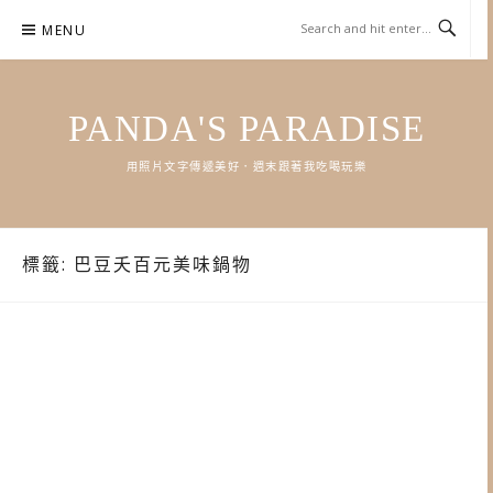
Skip
MENU
to
content
PANDA'S PARADISE
用照片文字傳遞美好．週末跟著我吃喝玩樂
標籤:
巴豆夭百元美味鍋物