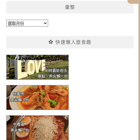
彙整
彙
整
✿ 快速懶人旅食趣