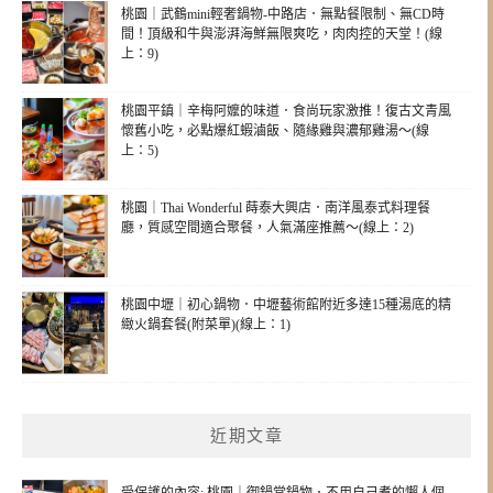
桃園｜武鶴mini輕奢鍋物-中路店．無點餐限制、無CD時
間！頂級和牛與澎湃海鮮無限爽吃，肉肉控的天堂！(線
上：9)
桃園平鎮｜辛梅阿嬤的味道．食尚玩家激推！復古文青風
懷舊小吃，必點爆紅蝦滷飯、隨緣雞與濃郁雞湯～(線
上：5)
桃園｜Thai Wonderful 蒔泰大興店．南洋風泰式料理餐
廳，質感空間適合聚餐，人氣滿座推薦～(線上：2)
桃園中壢｜初心鍋物．中壢藝術館附近多達15種湯底的精
緻火鍋套餐(附菜單)(線上：1)
近期文章