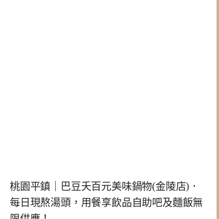
桃園平鎮｜巴豆夭百元美味鍋物(金陵店)．
每日現熬湯頭，用餐享飲品自助吧及麵飯無
限供應！