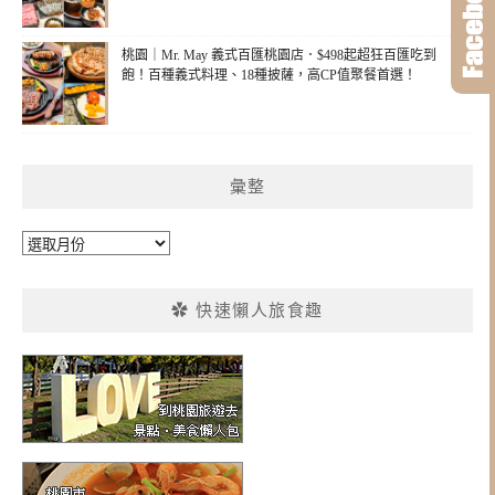
桃園｜Mr. May 義式百匯桃園店．$498起超狂百匯吃到
飽！百種義式料理、18種披薩，高CP值聚餐首選！
彙整
彙
整
✿ 快速懶人旅食趣