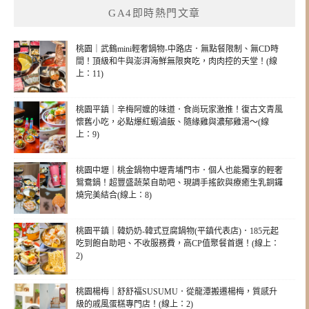
GA4即時熱門文章
桃園｜武鶴mini輕奢鍋物-中路店．無點餐限制、無CD時
間！頂級和牛與澎湃海鮮無限爽吃，肉肉控的天堂！(線
上：11)
桃園平鎮｜辛梅阿嬤的味道．食尚玩家激推！復古文青風
懷舊小吃，必點爆紅蝦滷飯、隨緣雞與濃郁雞湯～(線
上：9)
桃園中壢｜桃金鍋物中壢青埔門市．個人也能獨享的輕奢
鴛鴦鍋！超豐盛蔬菜自助吧、現調手搖飲與療癒生乳銅鑼
燒完美結合(線上：8)
桃園平鎮｜韓奶奶-韓式豆腐鍋物(平鎮代表店)．185元起
吃到飽自助吧、不收服務費，高CP值聚餐首選！(線上：
2)
桃園楊梅｜舒舒福SUSUMU．從龍潭搬遷楊梅，質感升
級的戚風蛋糕專門店！(線上：2)