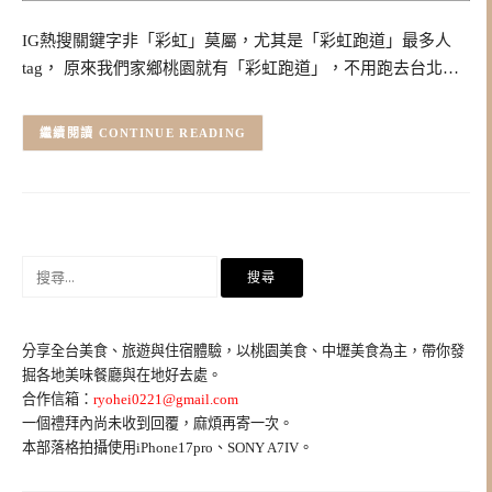
IG熱搜關鍵字非「彩虹」莫屬，尤其是「彩虹跑道」最多人
tag， 原來我們家鄉桃園就有「彩虹跑道」，不用跑去台北…
CONTINUE READING
搜
尋
關
鍵
分享全台美食、旅遊與住宿體驗，以桃園美食、中壢美食為主，帶你發
字:
掘各地美味餐廳與在地好去處。
合作信箱：
ryohei0221@gmail.com
一個禮拜內尚未收到回覆，麻煩再寄一次。
本部落格拍攝使用iPhone17pro、SONY A7IV。