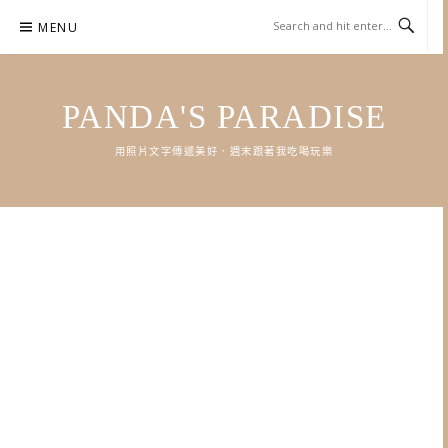
Skip
MENU
to
content
PANDA'S PARADISE
用照片文字傳遞美好．週末跟著我吃喝玩樂