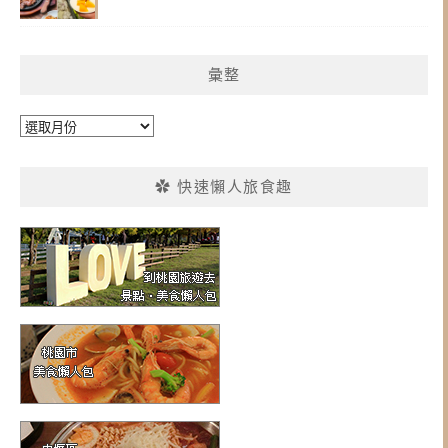
彙整
彙
整
✿ 快速懶人旅食趣