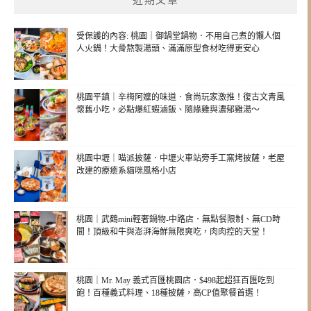
近期文章
受保護的內容: 桃園｜御鍋堂鍋物．不用自己煮的懶人個
人火鍋！大骨熬製湯頭、滿滿原型食材吃得更安心
桃園平鎮｜辛梅阿嬤的味道．食尚玩家激推！復古文青風
懷舊小吃，必點爆紅蝦滷飯、隨緣雞與濃郁雞湯～
桃園中壢｜喵派披薩．中壢火車站旁手工窯烤披薩，老屋
改建的療癒系貓咪風格小店
桃園｜武鶴mini輕奢鍋物-中路店．無點餐限制、無CD時
間！頂級和牛與澎湃海鮮無限爽吃，肉肉控的天堂！
桃園｜Mr. May 義式百匯桃園店．$498起超狂百匯吃到
飽！百種義式料理、18種披薩，高CP值聚餐首選！