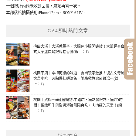
一個禮拜內尚未收到回覆，麻煩再寄一次。
本部落格拍攝使用iPhone17pro、SONY A7IV。
GA4即時熱門文章
桃園大溪｜大溪香腸哥．大腸包小腸閃邊站！大溪超夯台
式大亨堡炭烤銀絲卷香腸(線上：1)
桃園平鎮｜辛梅阿嬤的味道．食尚玩家激推！復古文青風
懷舊小吃，必點爆紅蝦滷飯、隨緣雞與濃郁雞湯～(線
上：1)
桃園｜武鶴mini輕奢鍋物-中路店．無點餐限制、無CD時
間！頂級和牛與澎湃海鮮無限爽吃，肉肉控的天堂！(線
上：1)