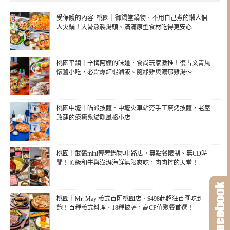
受保護的內容: 桃園｜御鍋堂鍋物．不用自己煮的懶人個
人火鍋！大骨熬製湯頭、滿滿原型食材吃得更安心
桃園平鎮｜辛梅阿嬤的味道．食尚玩家激推！復古文青風
懷舊小吃，必點爆紅蝦滷飯、隨緣雞與濃郁雞湯～
桃園中壢｜喵派披薩．中壢火車站旁手工窯烤披薩，老屋
改建的療癒系貓咪風格小店
桃園｜武鶴mini輕奢鍋物-中路店．無點餐限制、無CD時
間！頂級和牛與澎湃海鮮無限爽吃，肉肉控的天堂！
桃園｜Mr. May 義式百匯桃園店．$498起超狂百匯吃到
飽！百種義式料理、18種披薩，高CP值聚餐首選！