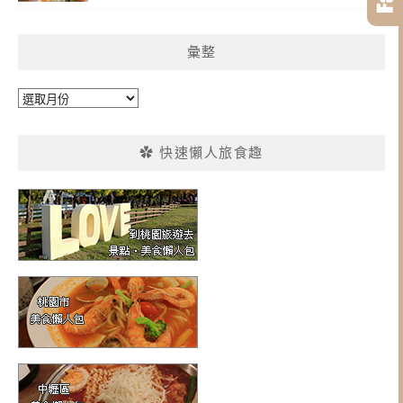
彙整
彙
整
✿ 快速懶人旅食趣