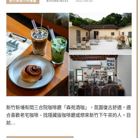
新竹美食小吃餐廳
RYOHEI0221
2025-09-01
新竹新埔有間三合院咖啡廳「森苑酒咖」，氛圍復古舒適，適
合喜歡老宅咖啡、找隱藏版咖啡廳或想來新竹下午茶的人。目
前…