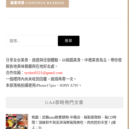
CONTINUE READING
搜
尋
關
鍵
分享全台美食、旅遊與住宿體驗，以桃園美食、中壢美食為主，帶你發
字:
掘各地美味餐廳與在地好去處。
合作信箱：
ryohei0221@gmail.com
一個禮拜內尚未收到回覆，麻煩再寄一次。
本部落格拍攝使用iPhone17pro、SONY A7IV。
GA4即時熱門文章
桃園｜武鶴mini輕奢鍋物-中路店．無點餐限制、無CD時
間！頂級和牛與澎湃海鮮無限爽吃，肉肉控的天堂！(線
上：9)