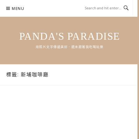
Skip
MENU
to
content
PANDA'S PARADISE
用照片文字傳遞美好．週末跟著我吃喝玩樂
標籤:
新埔咖啡廳