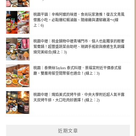
桃園平鎮｜辛梅阿嬤的味道．食尚玩家激推！復古文青風
懷舊小吃，必點爆紅蝦滷飯、隨緣雞與濃郁雞湯～(線
上：6)
桃園中壢｜桃金鍋物中壢青埔門市．個人也能獨享的輕奢
鴛鴦鍋！超豐盛蔬菜自助吧、現調手搖飲與療癒生乳銅鑼
燒完美結合(線上：3)
桃園｜泰樂絲Taylors 泰式料理．景福宮附近平價泰式餐
廳，雙層用餐空間聚餐也適合！(線上：3)
桃園中壢｜熾焰美式炭烤牛排．中央大學附近超人氣半露
天炭烤牛排，大口吃肉好選擇！(線上：2)
近期文章