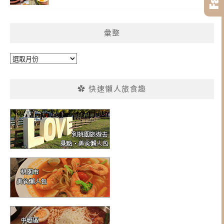
彙整
彙
整
✿ 快速懶人旅食趣