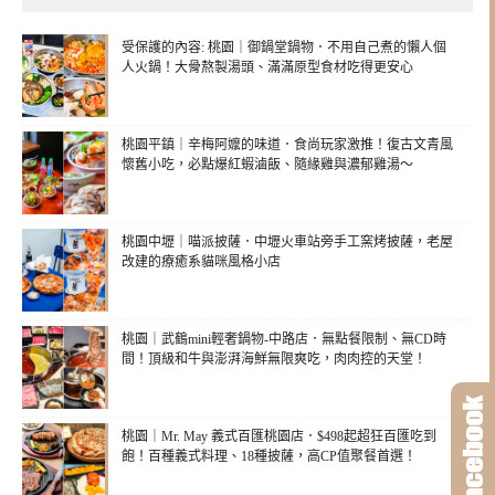
受保護的內容: 桃園｜御鍋堂鍋物．不用自己煮的懶人個
人火鍋！大骨熬製湯頭、滿滿原型食材吃得更安心
桃園平鎮｜辛梅阿嬤的味道．食尚玩家激推！復古文青風
懷舊小吃，必點爆紅蝦滷飯、隨緣雞與濃郁雞湯～
桃園中壢｜喵派披薩．中壢火車站旁手工窯烤披薩，老屋
改建的療癒系貓咪風格小店
桃園｜武鶴mini輕奢鍋物-中路店．無點餐限制、無CD時
間！頂級和牛與澎湃海鮮無限爽吃，肉肉控的天堂！
桃園｜Mr. May 義式百匯桃園店．$498起超狂百匯吃到
飽！百種義式料理、18種披薩，高CP值聚餐首選！