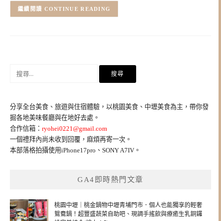
CONTINUE READING
搜
尋
關
鍵
分享全台美食、旅遊與住宿體驗，以桃園美食、中壢美食為主，帶你發
字:
掘各地美味餐廳與在地好去處。
合作信箱：
ryohei0221@gmail.com
一個禮拜內尚未收到回覆，麻煩再寄一次。
本部落格拍攝使用iPhone17pro、SONY A7IV。
GA4即時熱門文章
桃園中壢｜桃金鍋物中壢青埔門市．個人也能獨享的輕奢
鴛鴦鍋！超豐盛蔬菜自助吧、現調手搖飲與療癒生乳銅鑼