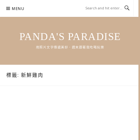
Skip
MENU
to
content
PANDA'S PARADISE
用照片文字傳遞美好．週末跟著我吃喝玩樂
標籤:
新鮮雞肉