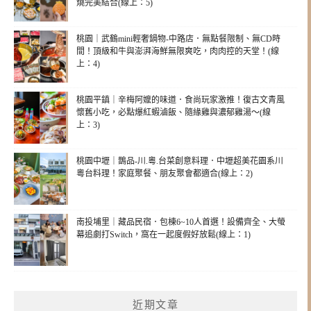
燒完美結合(線上：5)
桃園｜武鶴mini輕奢鍋物-中路店．無點餐限制、無CD時
間！頂級和牛與澎湃海鮮無限爽吃，肉肉控的天堂！(線
上：4)
桃園平鎮｜辛梅阿嬤的味道．食尚玩家激推！復古文青風
懷舊小吃，必點爆紅蝦滷飯、隨緣雞與濃郁雞湯～(線
上：3)
桃園中壢｜鵲品-川.粵.台菜創意料理．中壢超美花園系川
粵台料理！家庭聚餐、朋友聚會都適合(線上：2)
南投埔里｜藏品民宿．包棟6~10人首選！設備齊全、大螢
幕追劇打Switch，窩在一起度假好放鬆(線上：1)
近期文章