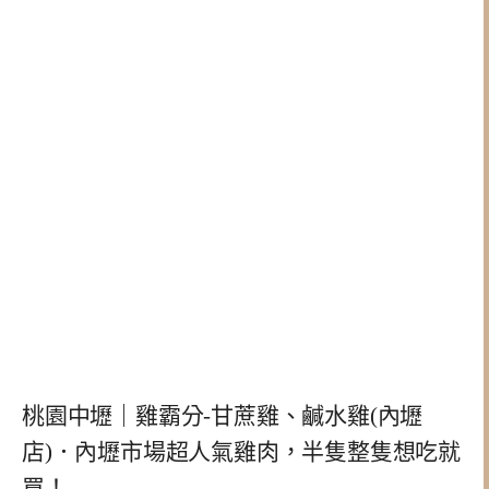
桃園中壢｜雞霸分-甘蔗雞、鹹水雞(內壢
店)．內壢市場超人氣雞肉，半隻整隻想吃就
買！