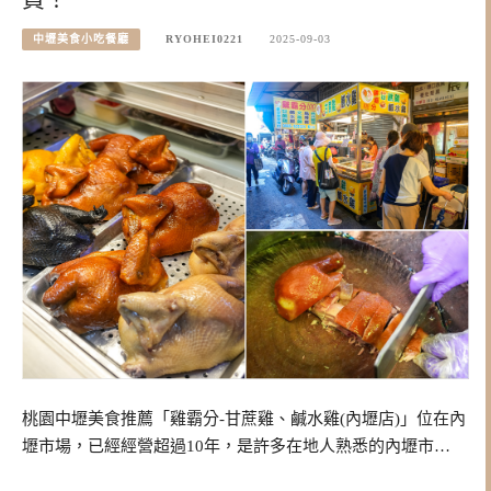
中壢美食小吃餐廳
RYOHEI0221
2025-09-03
桃園中壢美食推薦「雞霸分-甘蔗雞、鹹水雞(內壢店)」位在內
壢市場，已經經營超過10年，是許多在地人熟悉的內壢市…