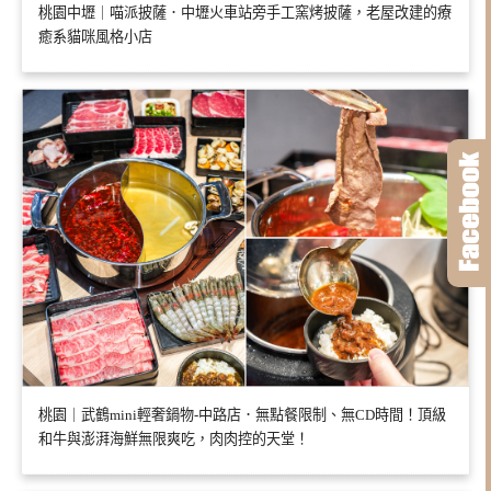
桃園中壢｜喵派披薩．中壢火車站旁手工窯烤披薩，老屋改建的療
癒系貓咪風格小店
桃園｜武鶴mini輕奢鍋物-中路店．無點餐限制、無CD時間！頂級
和牛與澎湃海鮮無限爽吃，肉肉控的天堂！