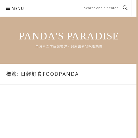
Skip
MENU
to
content
PANDA'S PARADISE
用照片文字傳遞美好．週末跟著我吃喝玩樂
標籤:
日輕好食FOODPANDA