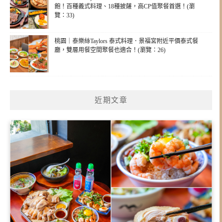
飽！百種義式料理、18種披薩，高CP值聚餐首選！(瀏
覽：33)
桃園｜泰樂絲Taylors 泰式料理．景福宮附近平價泰式餐
廳，雙層用餐空間聚餐也適合！(瀏覽：26)
近期文章