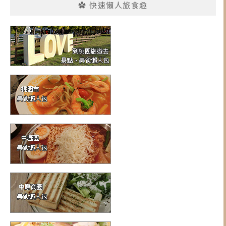
✿ 快速懶人旅食趣