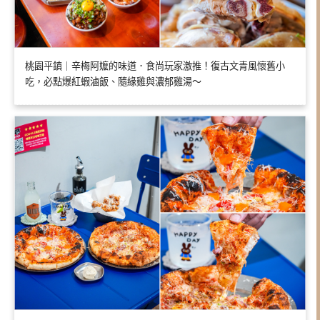
桃園平鎮｜辛梅阿嬤的味道．食尚玩家激推！復古文青風懷舊小
吃，必點爆紅蝦滷飯、隨緣雞與濃郁雞湯～