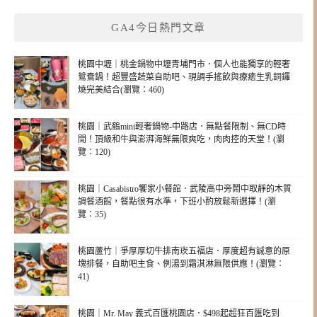
GA4今日熱門文章
桃園中壢｜桃金鍋物中壢青埔門市．個人也能獨享的輕奢
鴛鴦鍋！超豐盛蔬菜自助吧、現調手搖飲與療癒生乳銅鑼
燒完美結合(瀏覽：460)
桃園｜武鶴mini輕奢鍋物-中路店．無點餐限制、無CD時
間！頂級和牛與澎湃海鮮無限爽吃，肉肉控的天堂！(瀏
覽：120)
桃園｜Casabistro饗家小餐館．武陵高中旁鬧中取靜的木質
調餐酒館，餐點很有水準，下班小酌放鬆新選擇！(瀏
覽：35)
桃園蘆竹｜爭厚厚切牛排南崁五福店．厚度超有誠意的原
塊排餐，自助吧主食、例湯到霜淇淋無限供應！(瀏覽：
41)
桃園｜Mr. May 義式百匯桃園店．$498起超狂百匯吃到