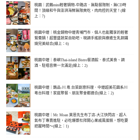
桃園｜武鶴mini輕奢鍋物-中路店．無點餐限制、無CD時
間！頂級和牛與澎湃海鮮無限爽吃，肉肉控的天堂！(線
上：7)
桃園中壢｜桃金鍋物中壢青埔門市．個人也能獨享的輕奢
鴛鴦鍋！超豐盛蔬菜自助吧、現調手搖飲與療癒生乳銅鑼
燒完美結合(線上：6)
桃園中壢｜泰嶼Thai-island Bistro餐酒館．泰式美食、調
酒、駐唱音樂一次滿足(線上：2)
桃園中壢｜鵲品-川.粵.台菜創意料理．中壢超美花園系川
粵台料理！家庭聚餐、朋友聚會都適合(線上：2)
桃園中壢｜Mr. Moan 莫恩先生布丁店-大江快閃店．超人
氣布丁專賣進駐，必吃爆漿杜拜開心果戚風蛋糕，想吃要
把握時間～(線上：1)