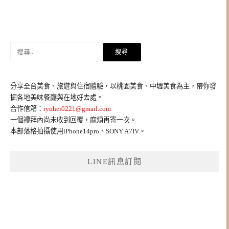
搜
尋
關
鍵
分享全台美食、旅遊與住宿體驗，以桃園美食、中壢美食為主，帶你發
字:
掘各地美味餐廳與在地好去處。
合作信箱：
ryohei0221@gmail.com
一個禮拜內尚未收到回覆，麻煩再寄一次。
本部落格拍攝使用iPhone14pro、SONY A7IV。
LINE訊息訂閱