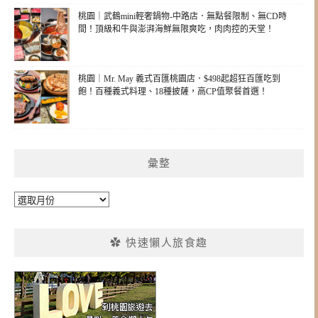
桃園｜武鶴mini輕奢鍋物-中路店．無點餐限制、無CD時
間！頂級和牛與澎湃海鮮無限爽吃，肉肉控的天堂！
桃園｜Mr. May 義式百匯桃園店．$498起超狂百匯吃到
飽！百種義式料理、18種披薩，高CP值聚餐首選！
彙整
彙
整
✿ 快速懶人旅食趣