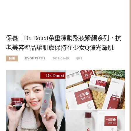
保養｜Dr. Douxi朵璽凍齡熬夜緊顏系列．抗
老美容聖品讓肌膚保持在少女Q彈光澤肌
保養
RYOHEI0221
2021-01-09
1