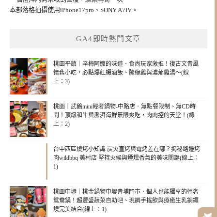
本部落格拍攝使用iPhone17pro、SONY A7IV。
GA4即時熱門文章
桃園平鎮｜辛梅阿嬤的味道．食尚玩家激推！復古文青風
懷舊小吃，必點爆紅蝦滷飯、隨緣雞與濃郁雞湯～(線
上：3)
桃園｜武鶴mini輕奢鍋物-中路店．無點餐限制、無CD時
間！頂級和牛與澎湃海鮮無限爽吃，肉肉控的天堂！(線
上：2)
台中西區燒烤小知識 炭火直烤與電烤差在哪？揭秘路邊烤
肉wildbbq 美村店 堅持火候與煙燻香氣的美味關鍵(線上：
1)
桃園中壢｜桃金鍋物中壢青埔門市．個人也能獨享的輕奢
鴛鴦鍋！超豐盛蔬菜自助吧、現調手搖飲與療癒生乳銅鑼
燒完美結合(線上：1)