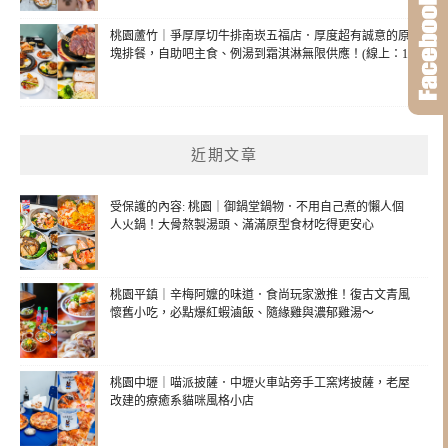
桃園蘆竹｜爭厚厚切牛排南崁五福店．厚度超有誠意的原
塊排餐，自助吧主食、例湯到霜淇淋無限供應！(線上：1)
近期文章
受保護的內容: 桃園｜御鍋堂鍋物．不用自己煮的懶人個
人火鍋！大骨熬製湯頭、滿滿原型食材吃得更安心
桃園平鎮｜辛梅阿嬤的味道．食尚玩家激推！復古文青風
懷舊小吃，必點爆紅蝦滷飯、隨緣雞與濃郁雞湯～
桃園中壢｜喵派披薩．中壢火車站旁手工窯烤披薩，老屋
改建的療癒系貓咪風格小店