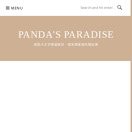
Skip
MENU
to
content
PANDA'S PARADISE
用照片文字傳遞美好．週末跟著我吃喝玩樂