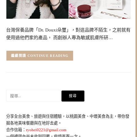
台灣保養品牌「Dr. Douxi朵璽」，對這品牌不陌生，之前就有
使用過他們家的產品， 而創辦人專為敏感肌膚所研…
CONTINUE READING
搜
尋
關
鍵
分享全台美食、旅遊與住宿體驗，以桃園美食、中壢美食為主，帶你發
字:
掘各地美味餐廳與在地好去處。
合作信箱：
ryohei0221@gmail.com
一個禮拜內尚未收到回覆，麻煩再寄一次。