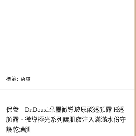
標籤:
朵璽
保養｜Dr.Douxi朵璽微導玻尿酸透顏露 H透
顏露．微導極光系列讓肌膚注入滿滿水份守
護乾燥肌