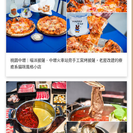
桃園中壢｜喵派披薩．中壢火車站旁手工窯烤披薩，老屋改建的療
癒系貓咪風格小店