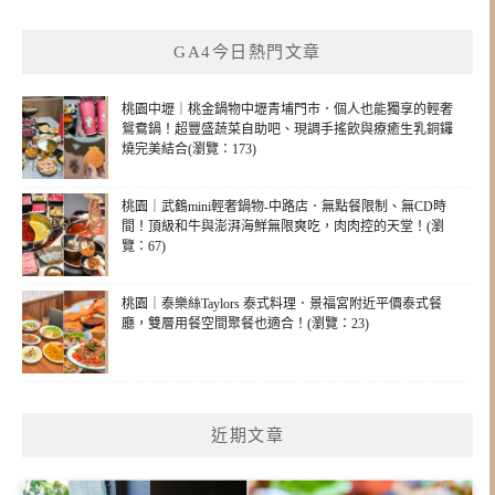
GA4今日熱門文章
桃園中壢｜桃金鍋物中壢青埔門市．個人也能獨享的輕奢
鴛鴦鍋！超豐盛蔬菜自助吧、現調手搖飲與療癒生乳銅鑼
燒完美結合(瀏覽：173)
桃園｜武鶴mini輕奢鍋物-中路店．無點餐限制、無CD時
間！頂級和牛與澎湃海鮮無限爽吃，肉肉控的天堂！(瀏
覽：67)
桃園｜泰樂絲Taylors 泰式料理．景福宮附近平價泰式餐
廳，雙層用餐空間聚餐也適合！(瀏覽：23)
近期文章