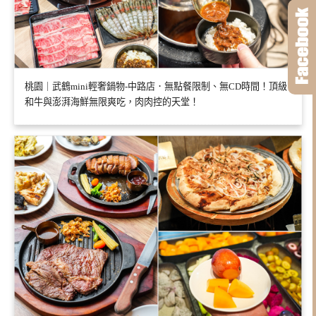
桃園｜武鶴mini輕奢鍋物-中路店．無點餐限制、無CD時間！頂級
和牛與澎湃海鮮無限爽吃，肉肉控的天堂！