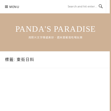
Skip
MENU
to
content
PANDA'S PARADISE
用照片文字傳遞美好．週末跟著我吃喝玩樂
標籤:
東街日料