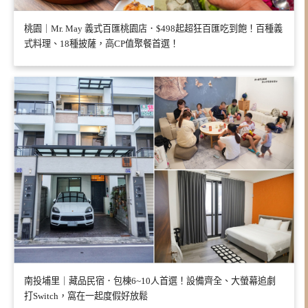
桃園｜Mr. May 義式百匯桃園店．$498起超狂百匯吃到飽！百種義
式料理、18種披薩，高CP值聚餐首選！
南投埔里｜藏品民宿．包棟6~10人首選！設備齊全、大螢幕追劇
打Switch，窩在一起度假好放鬆