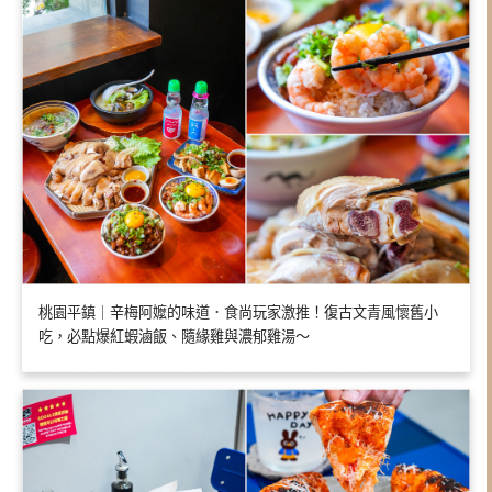
桃園平鎮｜辛梅阿嬤的味道．食尚玩家激推！復古文青風懷舊小
吃，必點爆紅蝦滷飯、隨緣雞與濃郁雞湯～