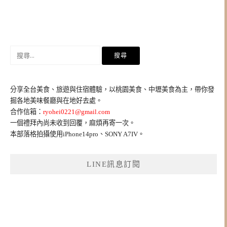
搜
尋
關
鍵
分享全台美食、旅遊與住宿體驗，以桃園美食、中壢美食為主，帶你發
字:
掘各地美味餐廳與在地好去處。
合作信箱：
ryohei0221@gmail.com
一個禮拜內尚未收到回覆，麻煩再寄一次。
本部落格拍攝使用iPhone14pro、SONY A7IV。
LINE訊息訂閱