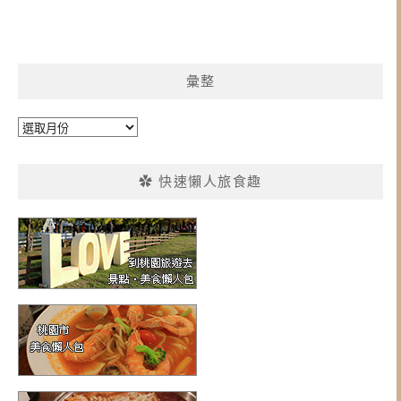
彙整
彙
整
✿ 快速懶人旅食趣