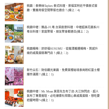
桃園｜泰樂絲Taylors 泰式料理．景福宮附近平價泰式餐
廳，雙層用餐空間聚餐也適合！(線上：4)
桃園中壢｜鵲品-川.粵.台菜創意料理．中壢超美花園系川
粵台料理！家庭聚餐、朋友聚會都適合(線上：2)
桃園楊梅｜舒舒福SUSUMU．從龍潭搬遷楊梅，質感升
級的戚風蛋糕專門店！(線上：2)
新竹尖石｜財伯觀光果園．免費賞櫻秘境泰崗粉紅富士櫻
爆炸滿開！(線上：1)
桃園中壢｜Mr. Moan 莫恩先生布丁店-大江快閃店．超人
氣布丁專賣進駐，必吃爆漿杜拜開心果戚風蛋糕，想吃要
把握時間～(線上：1)