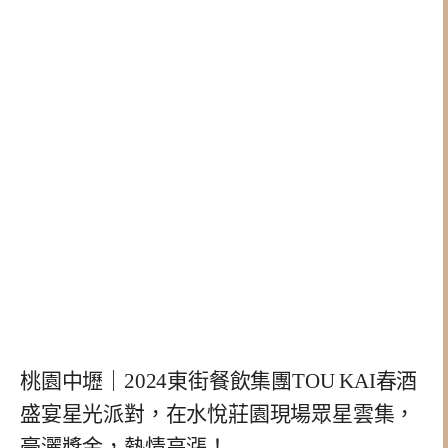
桃園中壢｜2024東街餐飲集團TOU KAI春酒
盛宴星光派對，在水悅莊園現場眾星雲集，
豪灑獎金，熱情高漲！