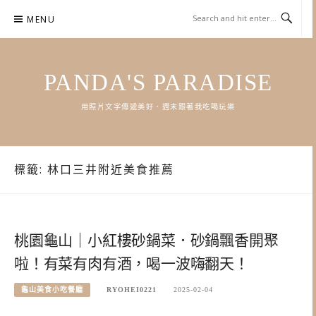
Skip
MENU
to
content
PANDA'S PARADISE
用照片文字傳遞美好．週末跟著我吃喝玩樂
標籤:
林口三井附近美食推薦
桃園龜山｜小紅樓砂鍋菜．砂鍋飄香開聚
啦！有菜有肉有酒，喝一波嗨翻天！
龜山美食小吃餐廳
RYOHEI0221
2025-02-04