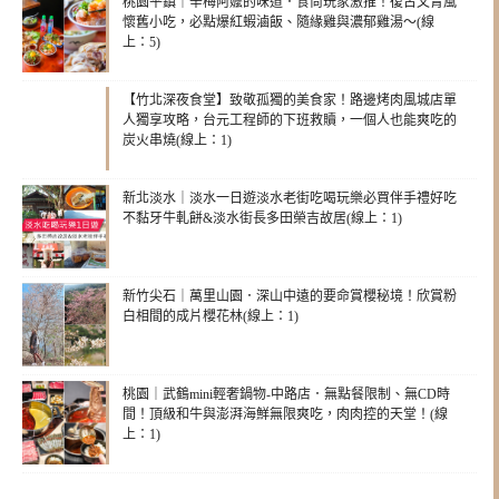
桃園平鎮｜辛梅阿嬤的味道．食尚玩家激推！復古文青風
懷舊小吃，必點爆紅蝦滷飯、隨緣雞與濃郁雞湯～(線
上：5)
【竹北深夜食堂】致敬孤獨的美食家！路邊烤肉風城店單
人獨享攻略，台元工程師的下班救贖，一個人也能爽吃的
炭火串燒(線上：1)
新北淡水｜淡水一日遊淡水老街吃喝玩樂必買伴手禮好吃
不黏牙牛軋餅&淡水街長多田榮吉故居(線上：1)
新竹尖石｜萬里山園．深山中遠的要命賞櫻秘境！欣賞粉
白相間的成片櫻花林(線上：1)
桃園｜武鶴mini輕奢鍋物-中路店．無點餐限制、無CD時
間！頂級和牛與澎湃海鮮無限爽吃，肉肉控的天堂！(線
上：1)