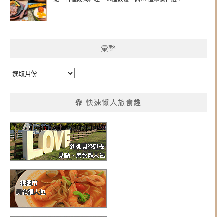
彙整
彙
整
✿ 快速懶人旅食趣