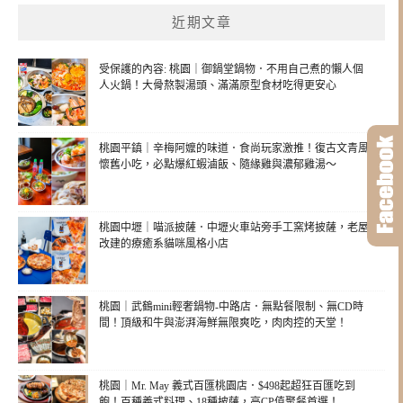
近期文章
受保護的內容: 桃園｜御鍋堂鍋物．不用自己煮的懶人個
人火鍋！大骨熬製湯頭、滿滿原型食材吃得更安心
桃園平鎮｜辛梅阿嬤的味道．食尚玩家激推！復古文青風
懷舊小吃，必點爆紅蝦滷飯、隨緣雞與濃郁雞湯～
桃園中壢｜喵派披薩．中壢火車站旁手工窯烤披薩，老屋
改建的療癒系貓咪風格小店
桃園｜武鶴mini輕奢鍋物-中路店．無點餐限制、無CD時
間！頂級和牛與澎湃海鮮無限爽吃，肉肉控的天堂！
桃園｜Mr. May 義式百匯桃園店．$498起超狂百匯吃到
飽！百種義式料理、18種披薩，高CP值聚餐首選！