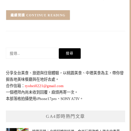
CONTINUE READING
搜
尋
關
鍵
分享全台美食、旅遊與住宿體驗，以桃園美食、中壢美食為主，帶你發
字:
掘各地美味餐廳與在地好去處。
合作信箱：
ryohei0221@gmail.com
一個禮拜內尚未收到回覆，麻煩再寄一次。
本部落格拍攝使用iPhone17pro、SONY A7IV。
GA4即時熱門文章