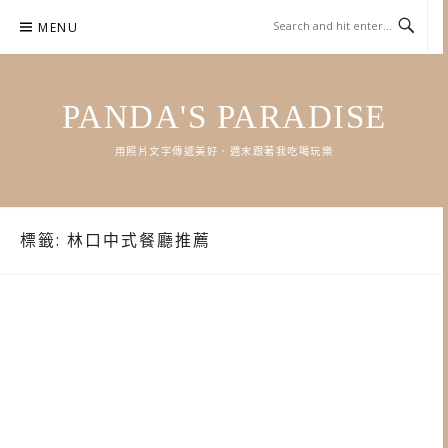
Skip
MENU
to
content
PANDA'S PARADISE
用照片文字傳遞美好．週末跟著我吃喝玩樂
標籤:
林口中式餐廳推薦