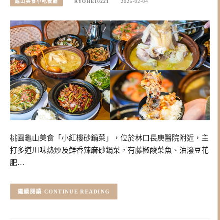
龜山美食小吃餐廳
RYOHEI0221
2025-02-04
桃園龜山美食「小紅樓砂鍋菜」，位於林口長庚醫院附近，主
打多道川味熱炒及鮮香辣麻砂鍋菜，有藤椒酸菜魚、油潑豆花
肥…
CONTINUE READING