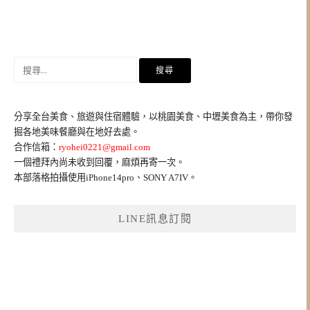
搜
尋
關
鍵
分享全台美食、旅遊與住宿體驗，以桃園美食、中壢美食為主，帶你發
字:
掘各地美味餐廳與在地好去處。
合作信箱：
ryohei0221@gmail.com
一個禮拜內尚未收到回覆，麻煩再寄一次。
本部落格拍攝使用iPhone14pro、SONY A7IV。
LINE訊息訂閱