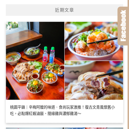
近期文章
桃園平鎮｜辛梅阿嬤的味道．食尚玩家激推！復古文青風懷舊小
吃，必點爆紅蝦滷飯、隨緣雞與濃郁雞湯～