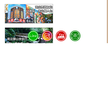
✿ 賺取旅遊金