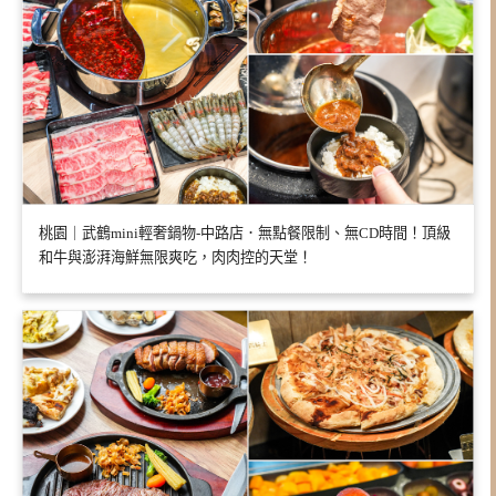
桃園｜武鶴mini輕奢鍋物-中路店．無點餐限制、無CD時間！頂級
和牛與澎湃海鮮無限爽吃，肉肉控的天堂！