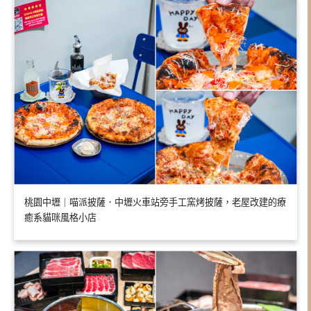
桃園中壢｜喵派披薩．中壢火車站旁手工窯烤披薩，老屋改建的療
癒系貓咪風格小店