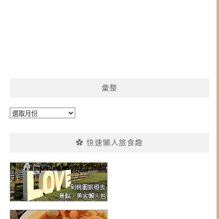
彙整
彙
整
✿ 快速懶人旅食趣