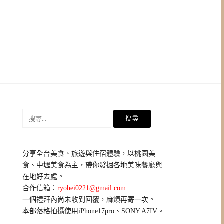
搜
尋
關
鍵
分享全台美食、旅遊與住宿體驗，以桃園美
字:
食、中壢美食為主，帶你發掘各地美味餐廳與
在地好去處。
合作信箱：
ryohei0221@gmail.com
一個禮拜內尚未收到回覆，麻煩再寄一次。
本部落格拍攝使用iPhone17pro、SONY A7IV。