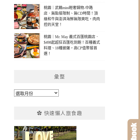
桃園｜武鶴mini輕奢鍋物-中路
店．無點餐限制、無CD時間！頂
級和牛與澎湃海鮮無限爽吃，肉肉
控的天堂！
桃園｜Mr. May 義式百匯桃園店．
$498起超狂百匯吃到飽！百種義式
料理、18種披薩，高CP值聚餐首
選！
彙整
彙
整
✿ 快速懶人旅食趣