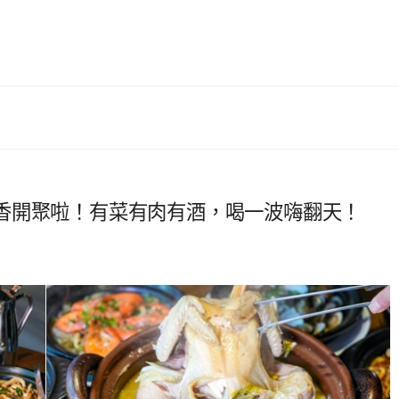
香開聚啦！有菜有肉有酒，喝一波嗨翻天！