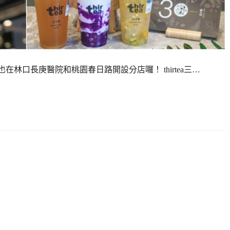
 也在林口長庚醫院和桃園春日路開設分店囉！ thirtea三…