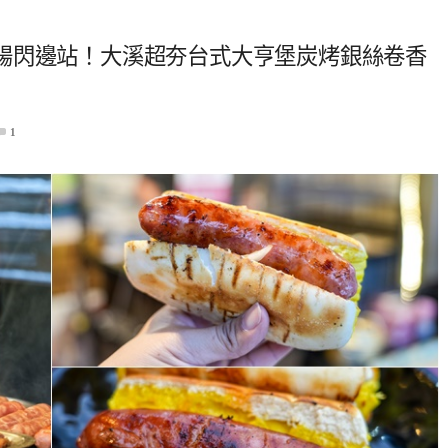
腸閃邊站！大溪超夯台式大亨堡炭烤銀絲卷香
1