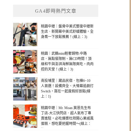
GA4即時熱門文章
桃園中壢｜盤骨中美式整復中壢新
生店．新開幕中美式舒緩體驗，全
身喬一下放鬆推薦！(線上：3)
桃園｜武鶴mini輕奢鍋物-中路
店．無點餐限制、無CD時間！頂
級和牛與澎湃海鮮無限爽吃，肉肉
控的天堂！(線上：3)
南投埔里｜藏品民宿．包棟6~10
人首選！設備齊全、大螢幕追劇打
Switch，窩在一起度假好放鬆(線
上：1)
桃園中壢｜Mr. Moan 莫恩先生布
丁店-大江快閃店．超人氣布丁專
賣進駐，必吃爆漿杜拜開心果戚風
蛋糕，想吃要把握時間～(線上：
1)