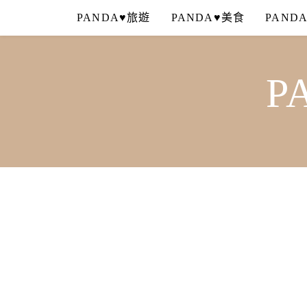
Skip
PANDA♥旅遊
PANDA♥美食
PAND
to
content
P