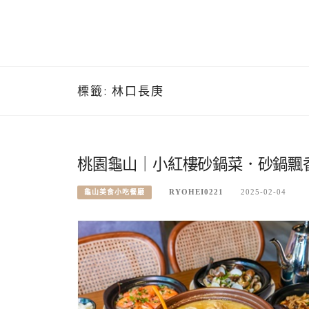
標籤:
林口長庚
桃園龜山｜小紅樓砂鍋菜．砂鍋飄
RYOHEI0221
2025-02-04
龜山美食小吃餐廳