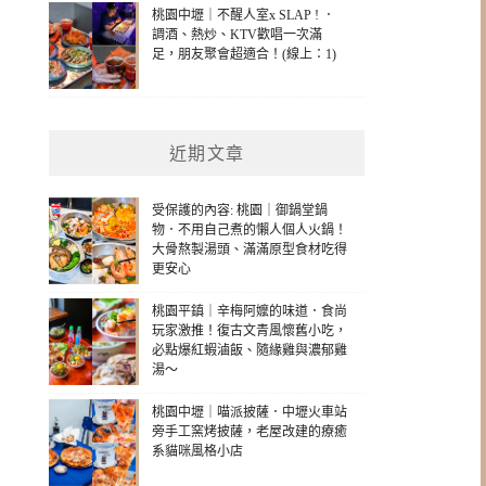
桃園中壢｜不醒人室x SLAP ! ．
調酒、熱炒、KTV歡唱一次滿
足，朋友聚會超適合！(線上：1)
近期文章
受保護的內容: 桃園｜御鍋堂鍋
物．不用自己煮的懶人個人火鍋！
大骨熬製湯頭、滿滿原型食材吃得
更安心
桃園平鎮｜辛梅阿嬤的味道．食尚
玩家激推！復古文青風懷舊小吃，
必點爆紅蝦滷飯、隨緣雞與濃郁雞
湯～
桃園中壢｜喵派披薩．中壢火車站
旁手工窯烤披薩，老屋改建的療癒
系貓咪風格小店