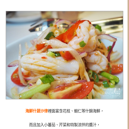
海鮮什蔬沙律
裡面富含花枝、蝦仁等什錦海鮮，
而且加入小蕃茄、芹菜和特製涼拌的醬汁，