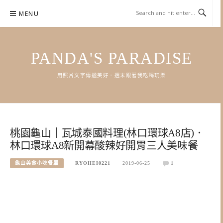
Skip
MENU
to
content
PANDA'S PARADISE
用照片文字傳遞美好．週末跟著我吃喝玩樂
桃園龜山｜瓦城泰國料理(林口環球A8店)．
林口環球A8新開幕酸辣好開胃三人美味餐
龜山美食小吃餐廳
RYOHEI0221
2019-06-25
1