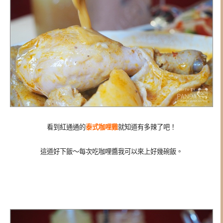
看到紅通通的
泰式咖哩雞
就知道有多辣了吧！
這道好下飯～每次吃咖哩醬我可以來上好幾碗飯。