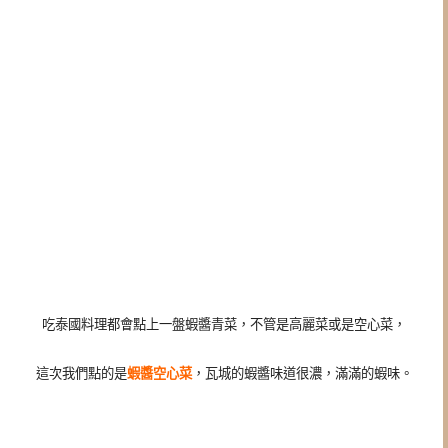
吃泰國料理都會點上一盤蝦醬青菜，不管是高麗菜或是空心菜，
這次我們點的是
蝦醬空心菜
，瓦城的蝦醬味道很濃，滿滿的蝦味。