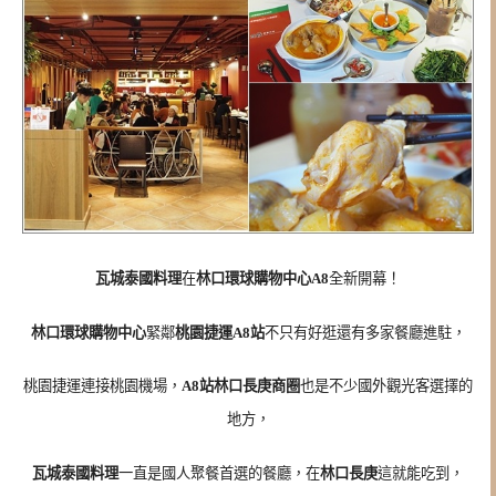
瓦城泰國料理
在
林口環球購物中心A8
全新開幕！
林口環球購物中心
緊鄰
桃園捷運A8站
不只有好逛還有多家餐廳進駐，
桃園捷運連接桃園機場，
A8站林口長庚商圈
也是不少國外觀光客選擇的
地方，
瓦城泰國料理
一直是國人聚餐首選的餐廳，在
林口長庚
這就能吃到，