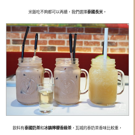
米飯吃不夠都可以再續，我們選擇
泰國長米
。
飲料有
泰國奶茶
和
冰鎮檸檬香綠茶
，瓦城的泰奶茶香味比較重，