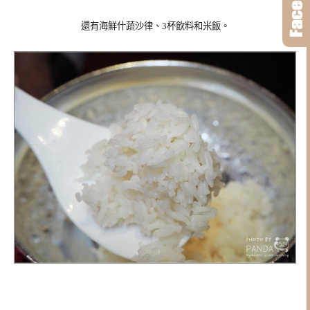
還有海鮮什蔬沙律、3杯飲料和米飯。