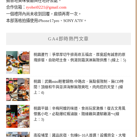
掘各地美味餐廳與在地好去處。
合作信箱：
ryohei0221@gmail.com
一個禮拜內尚未收到回覆，麻煩再寄一次。
本部落格拍攝使用iPhone17pro、SONY A7IV。
GA4即時熱門文章
桃園蘆竹｜爭厚厚切牛排南崁五福店．厚度超有誠意的原
塊排餐，自助吧主食、例湯到霜淇淋無限供應！(線上：5)
桃園｜武鶴mini輕奢鍋物-中路店．無點餐限制、無CD時
間！頂級和牛與澎湃海鮮無限爽吃，肉肉控的天堂！(線
上：4)
桃園平鎮｜辛梅阿嬤的味道．食尚玩家激推！復古文青風
懷舊小吃，必點爆紅蝦滷飯、隨緣雞與濃郁雞湯～(線
上：3)
南投埔里｜藏品民宿．包棟6~10人首選！設備齊全、大螢