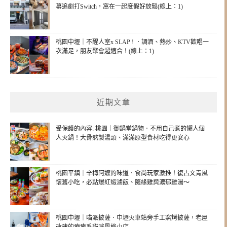
幕追劇打Switch，窩在一起度假好放鬆(線上：1)
桃園中壢｜不醒人室x SLAP ! ．調酒、熱炒、KTV歡唱一
次滿足，朋友聚會超適合！(線上：1)
近期文章
受保護的內容: 桃園｜御鍋堂鍋物．不用自己煮的懶人個
人火鍋！大骨熬製湯頭、滿滿原型食材吃得更安心
桃園平鎮｜辛梅阿嬤的味道．食尚玩家激推！復古文青風
懷舊小吃，必點爆紅蝦滷飯、隨緣雞與濃郁雞湯～
桃園中壢｜喵派披薩．中壢火車站旁手工窯烤披薩，老屋