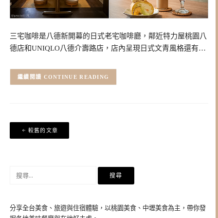
三宅咖啡是八德新開幕的日式老宅咖啡廳，鄰近特力屋桃園八
德店和UNIQLO八德介壽路店，店內呈現日式文青風格還有…
CONTINUE READING
文
較舊的文章
章
導
覽
搜
尋
關
鍵
分享全台美食、旅遊與住宿體驗，以桃園美食、中壢美食為主，帶你發
字: