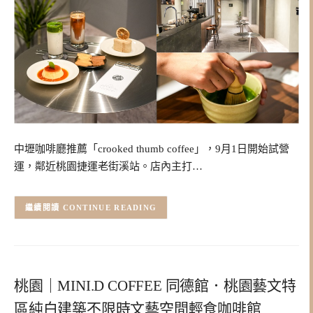
中壢咖啡廳推薦「crooked thumb coffee」，9月1日開始試營
運，鄰近桃園捷運老街溪站。店內主打…
CONTINUE READING
桃園｜MINI.D COFFEE 同德館．桃園藝文特
區純白建築不限時文藝空間輕食咖啡館