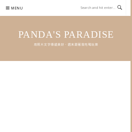
Skip
MENU
to
content
PANDA'S PARADISE
用照片文字傳遞美好．週末跟著我吃喝玩樂