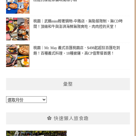
改建的療癒系貓咪風格小店
桃園｜武鶴mini輕奢鍋物-中路店．無點餐限制、無CD時
間！頂級和牛與澎湃海鮮無限爽吃，肉肉控的天堂！
桃園｜Mr. May 義式百匯桃園店．$498起超狂百匯吃到
飽！百種義式料理、18種披薩，高CP值聚餐首選！
彙整
彙
整
✿ 快速懶人旅食趣