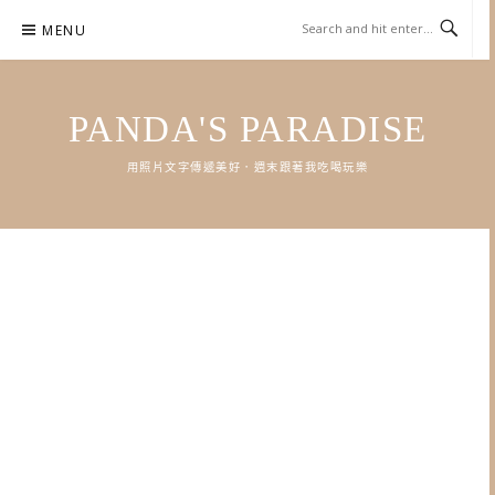
Skip
MENU
to
content
PANDA'S PARADISE
用照片文字傳遞美好．週末跟著我吃喝玩樂