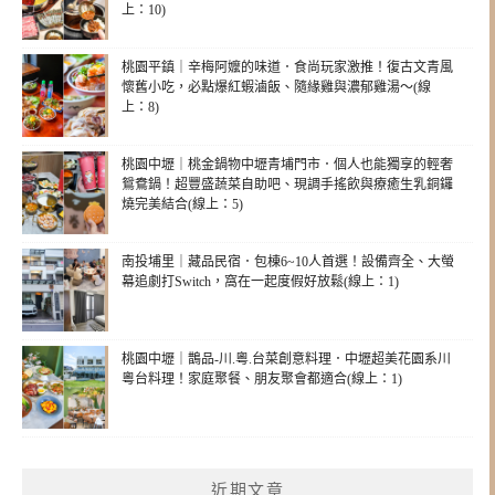
上：10)
桃園平鎮｜辛梅阿嬤的味道．食尚玩家激推！復古文青風
懷舊小吃，必點爆紅蝦滷飯、隨緣雞與濃郁雞湯～(線
上：8)
桃園中壢｜桃金鍋物中壢青埔門市．個人也能獨享的輕奢
鴛鴦鍋！超豐盛蔬菜自助吧、現調手搖飲與療癒生乳銅鑼
燒完美結合(線上：5)
南投埔里｜藏品民宿．包棟6~10人首選！設備齊全、大螢
幕追劇打Switch，窩在一起度假好放鬆(線上：1)
桃園中壢｜鵲品-川.粵.台菜創意料理．中壢超美花園系川
粵台料理！家庭聚餐、朋友聚會都適合(線上：1)
近期文章