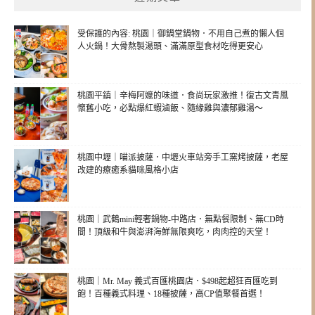
受保護的內容: 桃園｜御鍋堂鍋物．不用自己煮的懶人個
人火鍋！大骨熬製湯頭、滿滿原型食材吃得更安心
桃園平鎮｜辛梅阿嬤的味道．食尚玩家激推！復古文青風
懷舊小吃，必點爆紅蝦滷飯、隨緣雞與濃郁雞湯～
桃園中壢｜喵派披薩．中壢火車站旁手工窯烤披薩，老屋
改建的療癒系貓咪風格小店
桃園｜武鶴mini輕奢鍋物-中路店．無點餐限制、無CD時
間！頂級和牛與澎湃海鮮無限爽吃，肉肉控的天堂！
桃園｜Mr. May 義式百匯桃園店．$498起超狂百匯吃到
飽！百種義式料理、18種披薩，高CP值聚餐首選！