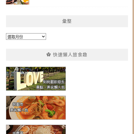
彙整
彙
整
✿ 快速懶人旅食趣