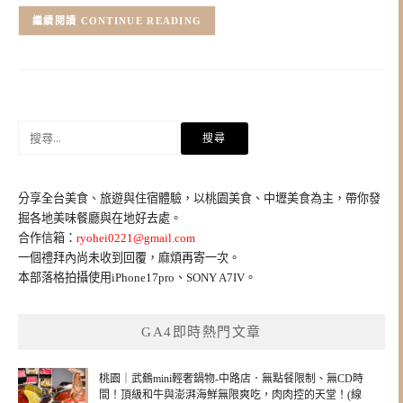
CONTINUE READING
搜
尋
關
鍵
分享全台美食、旅遊與住宿體驗，以桃園美食、中壢美食為主，帶你發
字:
掘各地美味餐廳與在地好去處。
合作信箱：
ryohei0221@gmail.com
一個禮拜內尚未收到回覆，麻煩再寄一次。
本部落格拍攝使用iPhone17pro、SONY A7IV。
GA4即時熱門文章
桃園｜武鶴mini輕奢鍋物-中路店．無點餐限制、無CD時
間！頂級和牛與澎湃海鮮無限爽吃，肉肉控的天堂！(線