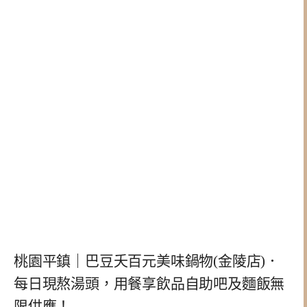
桃園平鎮｜巴豆夭百元美味鍋物(金陵店)．
每日現熬湯頭，用餐享飲品自助吧及麵飯無
限供應！