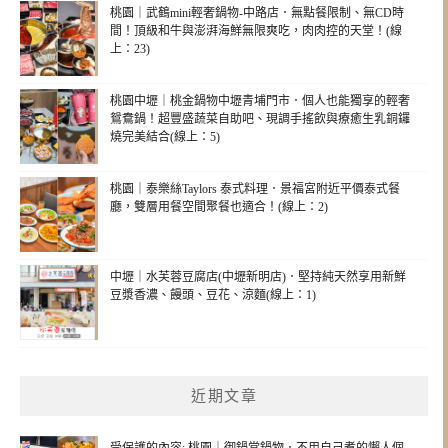
桃園｜武鶴mini輕奢鍋物-中路店．無點餐限制、無CD時
間！頂級和牛與澎湃海鮮無限爽吃，肉肉控的天堂！(線
上：23)
桃園中壢｜桃金鍋物中壢青埔門市．個人也能獨享的輕奢
鴛鴦鍋！超豐盛蔬菜自助吧、現調手搖飲與療癒生乳銅鑼
燒完美結合(線上：5)
桃園｜泰樂絲Taylors 泰式料理．景福宮附近平價泰式餐
廳，雙層用餐空間聚餐也適合！(線上：2)
中壢｜水芙蓉豆腐店(中壢新明店)．堅持純天然享用新鮮
豆漿香濃、饅頭、豆花、涼麵(線上：1)
近期文章