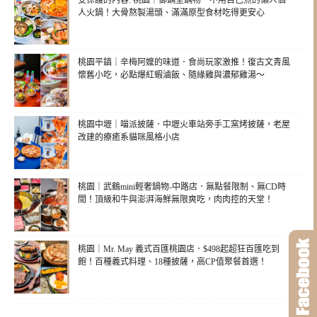
受保護的內容: 桃園｜御鍋堂鍋物．不用自己煮的懶人個
人火鍋！大骨熬製湯頭、滿滿原型食材吃得更安心
桃園平鎮｜辛梅阿嬤的味道．食尚玩家激推！復古文青風
懷舊小吃，必點爆紅蝦滷飯、隨緣雞與濃郁雞湯～
桃園中壢｜喵派披薩．中壢火車站旁手工窯烤披薩，老屋
改建的療癒系貓咪風格小店
桃園｜武鶴mini輕奢鍋物-中路店．無點餐限制、無CD時
間！頂級和牛與澎湃海鮮無限爽吃，肉肉控的天堂！
桃園｜Mr. May 義式百匯桃園店．$498起超狂百匯吃到
飽！百種義式料理、18種披薩，高CP值聚餐首選！