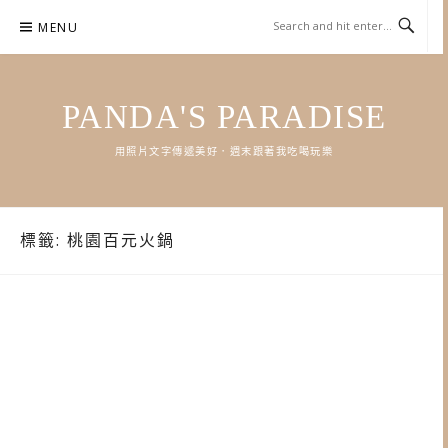
Skip
MENU
to
content
PANDA'S PARADISE
用照片文字傳遞美好．週末跟著我吃喝玩樂
標籤:
桃園百元火鍋