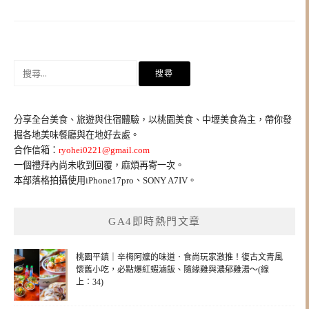
搜
尋
關
鍵
分享全台美食、旅遊與住宿體驗，以桃園美食、中壢美食為主，帶你發
字:
掘各地美味餐廳與在地好去處。
合作信箱：
ryohei0221@gmail.com
一個禮拜內尚未收到回覆，麻煩再寄一次。
本部落格拍攝使用iPhone17pro、SONY A7IV。
GA4即時熱門文章
桃園平鎮｜辛梅阿嬤的味道．食尚玩家激推！復古文青風
懷舊小吃，必點爆紅蝦滷飯、隨緣雞與濃郁雞湯～(線
上：34)