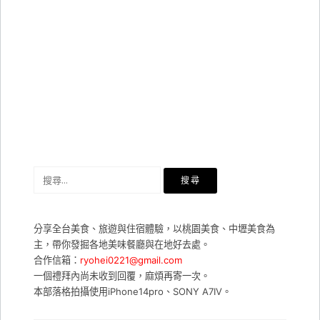
搜
尋
關
鍵
分享全台美食、旅遊與住宿體驗，以桃園美食、中壢美食為
字:
主，帶你發掘各地美味餐廳與在地好去處。
合作信箱：
ryohei0221@gmail.com
一個禮拜內尚未收到回覆，麻煩再寄一次。
本部落格拍攝使用iPhone14pro、SONY A7IV。