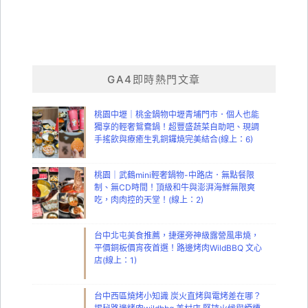
GA4即時熱門文章
桃園中壢｜桃金鍋物中壢青埔門市．個人也能
獨享的輕奢鴛鴦鍋！超豐盛蔬菜自助吧、現調
手搖飲與療癒生乳銅鑼燒完美結合(線上：6)
桃園｜武鶴mini輕奢鍋物-中路店．無點餐限
制、無CD時間！頂級和牛與澎湃海鮮無限爽
吃，肉肉控的天堂！(線上：2)
台中北屯美食推薦，捷運旁神級露營風串燒，
平價銅板價宵夜首選！路邊烤肉WildBBQ 文心
店(線上：1)
台中西區燒烤小知識 炭火直烤與電烤差在哪？