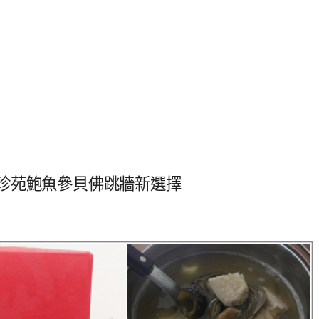
! 珍苑鮑魚參貝佛跳牆新選擇