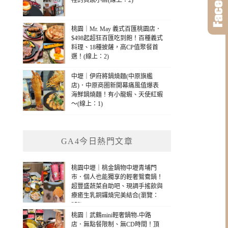
裡的質感小店(線上：2)
桃園｜Mr. May 義式百匯桃園店．
$498起超狂百匯吃到飽！百種義式
料理、18種披薩，高CP值聚餐首
選！(線上：2)
中壢｜伊府將鍋燒麵(中原旗艦
店)．中原商圈新開幕痛風值爆表
海鮮鍋燒麵！有小龍蝦、天使紅蝦
～(線上：1)
GA4今日熱門文章
桃園中壢｜桃金鍋物中壢青埔門
市．個人也能獨享的輕奢鴛鴦鍋！
超豐盛蔬菜自助吧、現調手搖飲與
療癒生乳銅鑼燒完美結合(瀏覽：
252)
桃園｜武鶴mini輕奢鍋物-中路
店．無點餐限制、無CD時間！頂