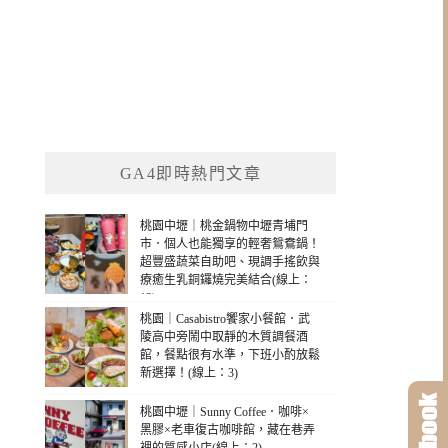
GA4即時熱門文章
桃園中壢｜桃金鍋物中壢青埔門
市．個人也能獨享的輕奢鴛鴦鍋！
超豐盛蔬菜自助吧、現調手搖飲與
療癒生乳銅鑼燒完美結合(線上：
13)
桃園｜Casabistro饗家小餐館．武
陵高中旁鬧中取靜的木質調餐酒
館，餐點很有水準，下班小酌放鬆
新選擇！(線上：3)
桃園中壢｜Sunny Coffee．咖啡×
黑膠×老車復古咖啡館，藏在巷弄