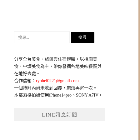
搜
尋
關
鍵
分享全台美食、旅遊與住宿體驗，以桃園美
字:
食、中壢美食為主，帶你發掘各地美味餐廳與
在地好去處。
合作信箱：
ryohei0221@gmail.com
一個禮拜內尚未收到回覆，麻煩再寄一次。
本部落格拍攝使用iPhone14pro、SONY A7IV。
LINE訊息訂閱