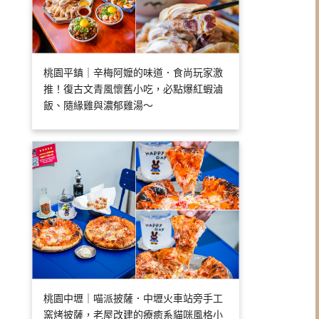
桃園平鎮｜辛梅阿嬤的味道．食尚玩家激
推！復古文青風懷舊小吃，必點爆紅蝦滷
飯、隨緣雞與濃郁雞湯～
桃園中壢｜喵派披薩．中壢火車站旁手工
窯烤披薩，老屋改建的療癒系貓咪風格小