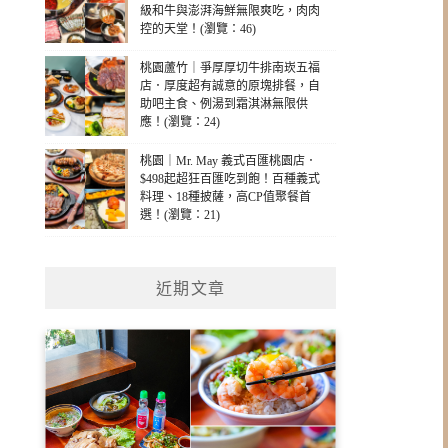
級和牛與澎湃海鮮無限爽吃，肉肉
控的天堂！(瀏覽：46)
桃園蘆竹｜爭厚厚切牛排南崁五福
店．厚度超有誠意的原塊排餐，自
助吧主食、例湯到霜淇淋無限供
應！(瀏覽：24)
桃園｜Mr. May 義式百匯桃園店．
$498起超狂百匯吃到飽！百種義式
料理、18種披薩，高CP值聚餐首
選！(瀏覽：21)
近期文章